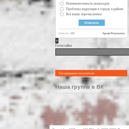
Невнимательность пешеходов
Проблема коррупции в городе и районе
Всё выше перечисленное
Ответов:
183
Архив
|
Результаты
Гости сайта
Сегодняшние посетители:
Наша группа в ВК