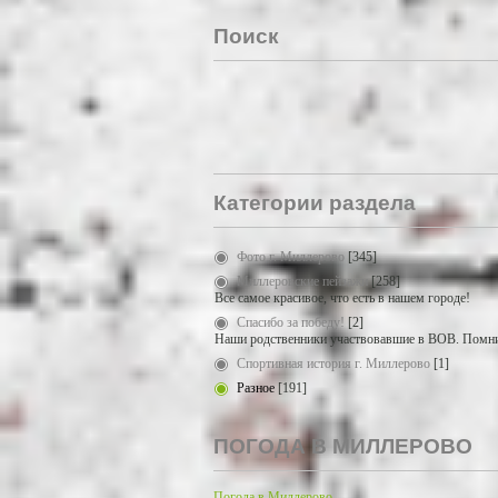
Поиск
Категории раздела
Фото г. Миллерово
[345]
Миллеровские пейзажи
[258]
Все самое красивое, что есть в нашем городе!
Спасибо за победу!
[2]
Наши родственники участвовавшие в ВОВ. Помни
Спортивная история г. Миллерово
[1]
Разное
[191]
ПОГОДА В МИЛЛЕРОВО
Погода в Миллерово