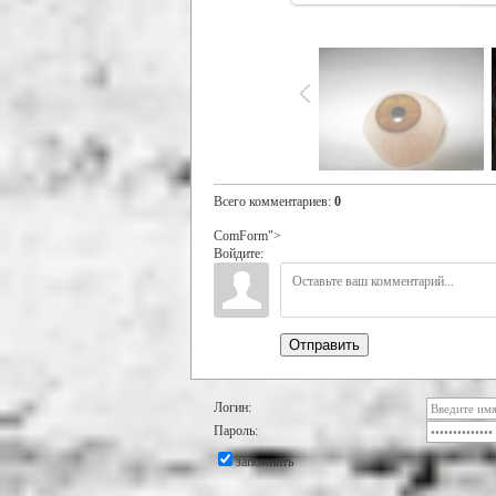
Всего комментариев
:
0
ComForm">
Войдите:
Отправить
Логин:
Пароль:
запомнить