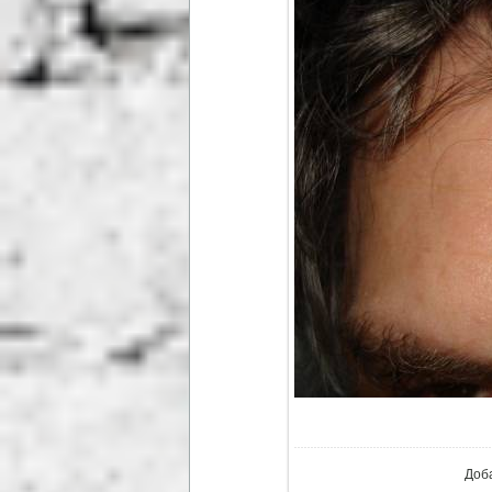
В ре
Доб