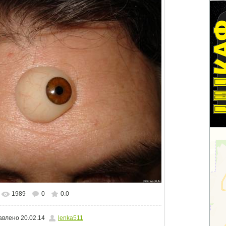
1989
0
0.0
альном размере
1500x1124
/ 181.1Kb
авлено
20.02.14
lenka511