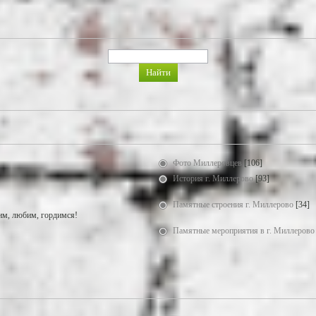
Фото Миллеровцев
[106]
История г. Миллерово
[93]
Памятные строения г. Миллерово
[34]
м, любим, гордимся!
Памятные мероприятия в г. Миллерово