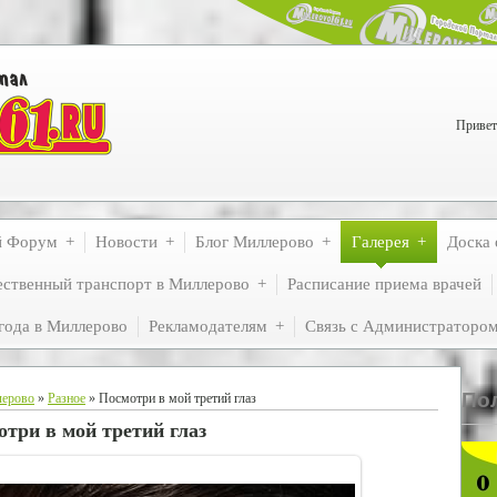
Привет
й Форум
Новости
Блог Миллерово
Галерея
Доска 
ственный транспорт в Миллерово
Расписание приема врачей
года в Миллерово
Рекламодателям
Связь с Администраторо
По
лерово
»
Разное
» Посмотри в мой третий глаз
три в мой третий глаз