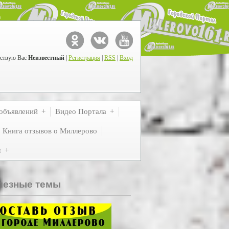
ствую Вас
Неизвестный
|
Регистрация
|
RSS
|
Вход
объявлений
Видео Портала
Книга отзывов о Миллерово
м
лезные темы