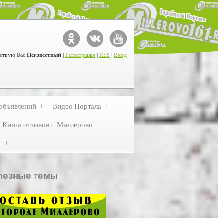
ствую Вас
Неизвестный
|
Регистрация
|
RSS
|
Вход
объявлений
Видео Портала
Книга отзывов о Миллерово
м
лезные темы