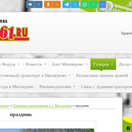
Привет
й Форум
Новости
Блог Миллерово
Галерея
Доска 
ственный транспорт в Миллерово
Расписание приема врачей
года в Миллерово
Рекламодателям
Связь с Администраторо
По
лерово
»
Памятные мероприятия в г. Миллерово
» праздник
праздник