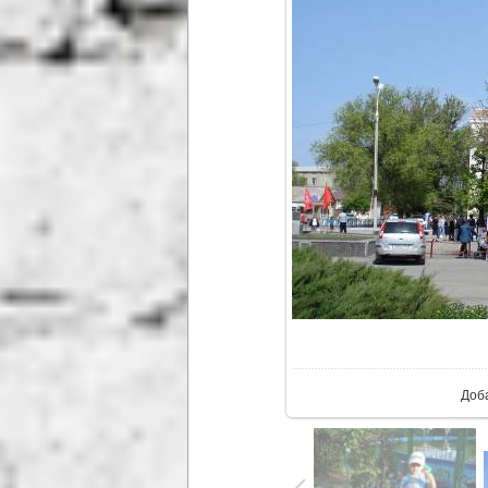
В ре
Доб