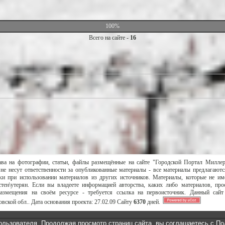
100%
Всего на сайте -
16
ава на фотографии, статьи, файлы размещённые на сайте "Городской Портал Милле
не несут ответственности за опубликованные материалы - все материалы предлагаютс
и при использовании материалов из других источников. Материалы, которые не им
тен\утерян. Если вы владеете информацией авторства, каких либо материалов, пр
размещения на своём ресурсе - требуется ссылка на первоисточник. Данный сай
вской обл..
Дата основания проекта:
27.02.09
Сайту
6370
дней.
ользователя. Продолжая просмотр страниц сайта, вы соглашаетесь с
По