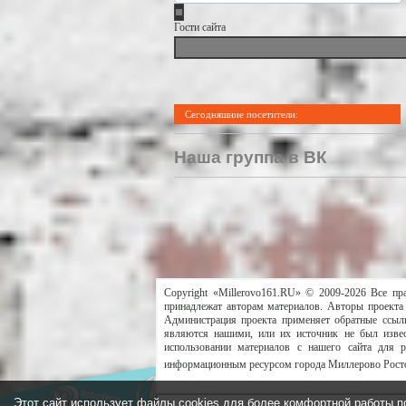
Гости сайта
Сегодняшние посетители:
Наша группа в ВК
Copyright «Millerovo161.RU» © 2009-2026 Все пр
принадлежат авторам материалов. Авторы проекта 
Администрация проекта применяет обратные ссылк
являются нашими, или их источник не был извес
использовании материалов с нашего сайта для 
информационным ресурсом города Миллерово Росто
Этот сайт использует файлы cookies для более комфортной работы п