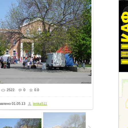
2522
0
0.0
альном размере
1500x916
/ 748.0Kb
авлено
01.05.13
lenka511