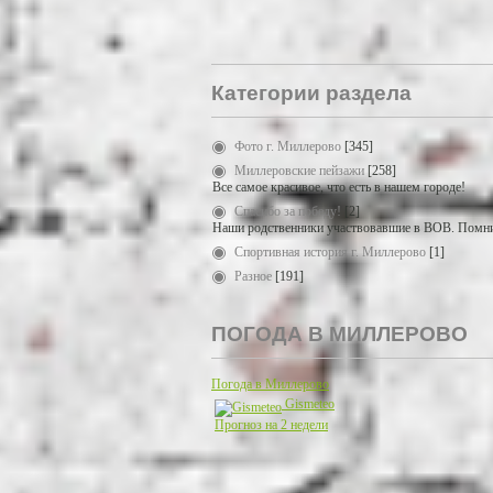
Категории раздела
Фото г. Миллерово
[345]
Миллеровские пейзажи
[258]
Все самое красивое, что есть в нашем городе!
Спасибо за победу!
[2]
Наши родственники участвовавшие в ВОВ. Помни
Спортивная история г. Миллерово
[1]
Разное
[191]
ПОГОДА В МИЛЛЕРОВО
Погода в Миллерово
Gismeteo
Прогноз на 2 недели