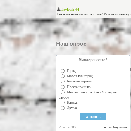
Наш опрос
Миллерово это?
Город
Маленький город
Большая деревня
Простоквашино
Мне все равно, люблю Миллерово
любое
Клоака
Другое
Ответов:
323
Архив
|
Результаты