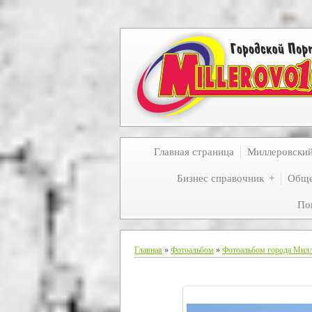
Главная страница
Миллеровски
Бизнес справочник
Обще
По
Главная
»
Фотоальбом
»
Фотоальбом города Мил