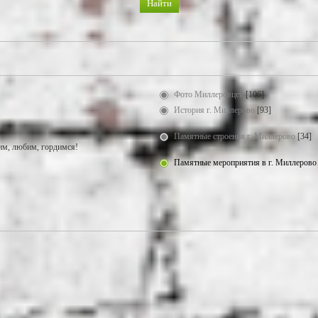
Фото Миллеровцев
[106]
История г. Миллерово
[93]
Памятные строения г. Миллерово
[34]
м, любим, гордимся!
Памятные мероприятия в г. Миллерово