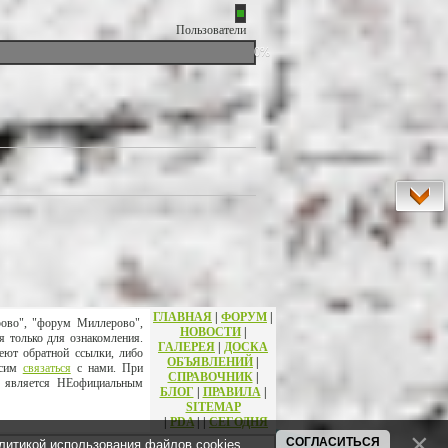
Пользователи
0%
ГЛАВНАЯ
|
ФОРУМ
|
рово", "форум Миллерово",
НОВОСТИ
|
я только для ознакомления.
ГАЛЕРЕЯ
|
ДОСКА
еют обратной ссылки, либо
ОБЪЯВЛЕНИЙ
|
осим
связаться
с нами. При
СПРАВОЧНИК
|
т является НЕофициальным
БЛОГ
|
ПРАВИЛА
|
SITEMAP
|
PDA
|
|
СЕГОДНЯ
СОГЛАСИТЬСЯ
литикой использования файлов cookies
.