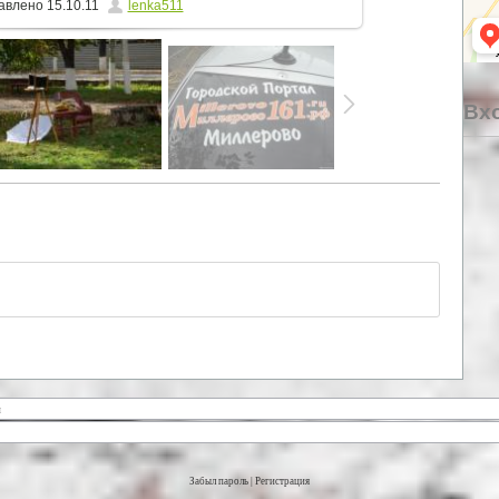
авлено
15.10.11
lenka511
Вхо
Забыл пароль
|
Регистрация