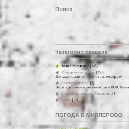
Поиск
Категории раздела
Фото г. Миллерово
[345]
Миллеровские пейзажи
[258]
Все самое красивое, что есть в нашем городе!
Спасибо за победу!
[2]
Наши родственники участвовавшие в ВОВ. Помни
Спортивная история г. Миллерово
[1]
Разное
[191]
ПОГОДА В МИЛЛЕРОВО
Погода в Миллерово