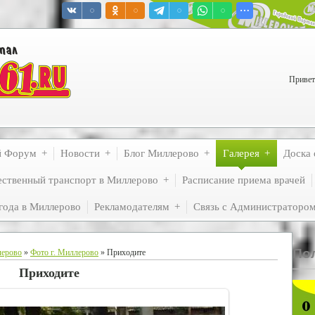
Привет
й Форум
Новости
Блог Миллерово
Галерея
Доска 
ственный транспорт в Миллерово
Расписание приема врачей
года в Миллерово
Рекламодателям
Связь с Администраторо
По
лерово
»
Фото г. Миллерово
» Приходите
Приходите