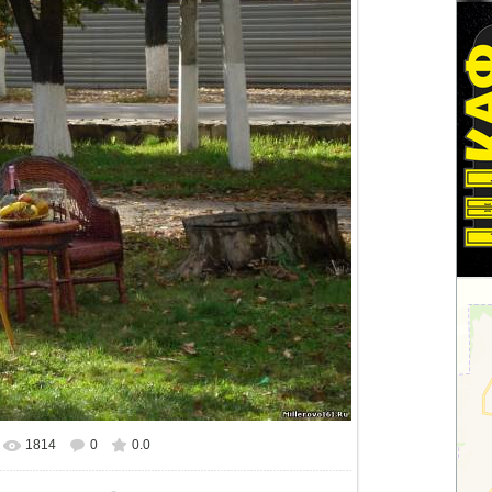
1814
0
0.0
еальном размере
860x681
/ 303.7Kb