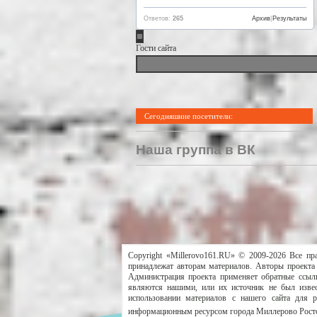
Ответов:
265
Архив
|
Результаты
Гости сайта
Сегодняшние посетители:
Наша группа в ВК
Copyright «Millerovo161.RU» © 2009-2026 Все пр
принадлежат авторам материалов. Авторы проекта 
Администрация проекта применяет обратные ссылк
являются нашими, или их источник не был извес
использовании материалов с нашего сайта для 
информационным ресурсом города Миллерово Росто