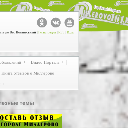
ствую Вас
Неизвестный
|
Регистрация
|
RSS
|
Вход
объявлений
Видео Портала
Книга отзывов о Миллерово
м
лезные темы