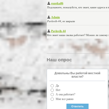
Наш опрос
Довольны Вы работой местной
власти?
Да
Нет
А она работает?
Мне все равно