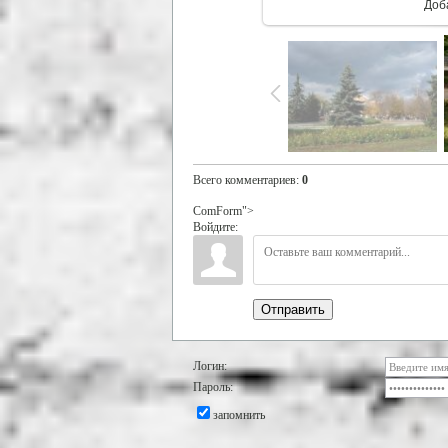
Доб
Всего комментариев
:
0
ComForm">
Войдите:
Отправить
Логин:
Пароль:
запомнить