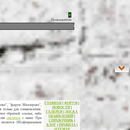
Пользователи
0%
ГЛАВНАЯ
|
ФОРУМ
|
рово", "форум Миллерово",
НОВОСТИ
|
я только для ознакомления.
ГАЛЕРЕЯ
|
ДОСКА
еют обратной ссылки, либо
ОБЪЯВЛЕНИЙ
|
осим
связаться
с нами. При
СПРАВОЧНИК
|
т является НЕофициальным
БЛОГ
|
ПРАВИЛА
|
SITEMAP