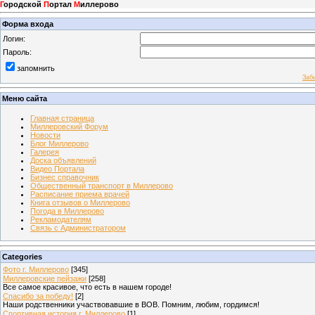
Г
ородской
П
ортал
М
иллерово
Форма входа
Логин:
Пароль:
запомнить
Заб
Меню сайта
Главная страница
Миллеровский Форум
Новости
Блог Миллерово
Галерея
Доска объявлений
Видео Портала
Бизнес справочник
Общественный транспорт в Миллерово
Расписание приема врачей
Книга отзывов о Миллерово
Погода в Миллерово
Рекламодателям
Связь с Администратором
Categories
Фото г. Миллерово
[345]
Миллеровские пейзажи
[258]
Все самое красивое, что есть в нашем городе!
Спасибо за победу!
[2]
Наши родственники участвовавшие в ВОВ. Помним, любим, гордимся!
Спортивная история г. Миллерово
[1]