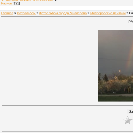
Разное
[191]
Главная
»
Фотоальбом
»
Фотоальбом города Миллерово
»
Миллеровские пейзажи
» Ра
ра