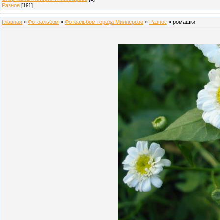
Разное
[191]
Главная
»
Фотоальбом
»
Фотоальбом города Миллерово
»
Разное
» ромашки