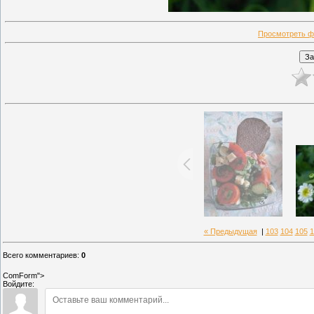
Просмотреть ф
« Предыдущая
|
103
104
105
1
Всего комментариев
:
0
ComForm">
Войдите: