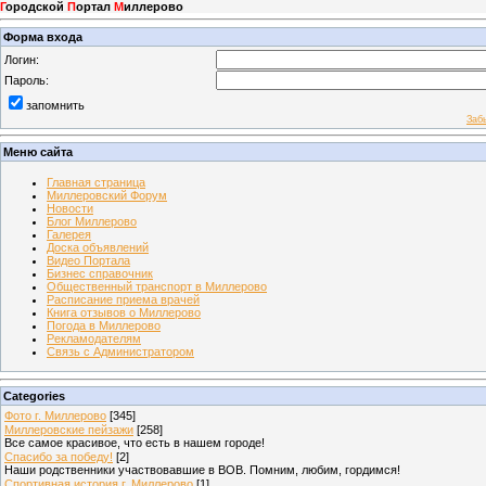
Г
ородской
П
ортал
М
иллерово
Форма входа
Логин:
Пароль:
запомнить
Заб
Меню сайта
Главная страница
Миллеровский Форум
Новости
Блог Миллерово
Галерея
Доска объявлений
Видео Портала
Бизнес справочник
Общественный транспорт в Миллерово
Расписание приема врачей
Книга отзывов о Миллерово
Погода в Миллерово
Рекламодателям
Связь с Администратором
Categories
Фото г. Миллерово
[345]
Миллеровские пейзажи
[258]
Все самое красивое, что есть в нашем городе!
Спасибо за победу!
[2]
Наши родственники участвовавшие в ВОВ. Помним, любим, гордимся!
Спортивная история г. Миллерово
[1]