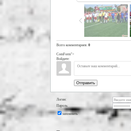
Всего комментариев
:
0
ComForm">
Войдите:
Отправить
Логин:
Пароль:
запомнить