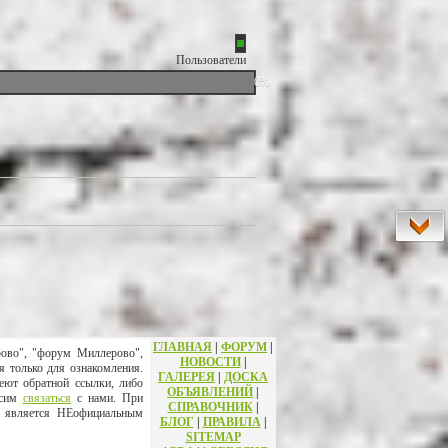
Пользователи
0%
ГЛАВНАЯ
|
ФОРУМ
|
рово", "форум Миллерово",
НОВОСТИ
|
я только для ознакомления.
ГАЛЕРЕЯ
|
ДОСКА
еют обратной ссылки, либо
ОБЪЯВЛЕНИЙ
|
осим
связаться
с нами. При
СПРАВОЧНИК
|
т является НЕофициальным
БЛОГ
|
ПРАВИЛА
|
SITEMAP