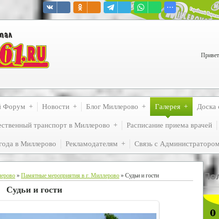
Привет
й Форум
Новости
Блог Миллерово
Галерея
Доска 
ственный транспорт в Миллерово
Расписание приема врачей
года в Миллерово
Рекламодателям
Связь с Администраторо
По
лерово
»
Памятные мероприятия в г. Миллерово
» Судьи и гости
Судьи и гости