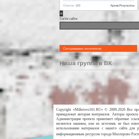
Ответов:
203
Архив
|
Результаты
Гости сайта
Сегодняшние посетители:
Наша группа в ВК
Copyright «Millerovo161.RU» © 2009-2026 Все пр
принадлежат авторам материалов. Авторы проекта 
Администрация проекта применяет обратные ссылк
являются нашими, или их источник не был извес
использовании материалов с нашего сайта для 
информационным ресурсом города Миллерово Росто