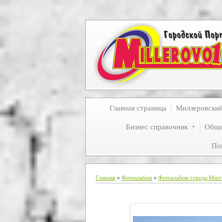
Главная страница
Миллеровски
Бизнес справочник
Обще
По
Главная
»
Фотоальбом
»
Фотоальбом города Мил