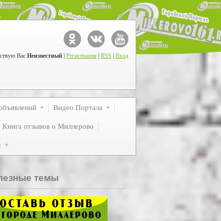
ствую Вас
Неизвестный
|
Регистрация
|
RSS
|
Вход
объявлений
Видео Портала
Книга отзывов о Миллерово
м
лезные темы