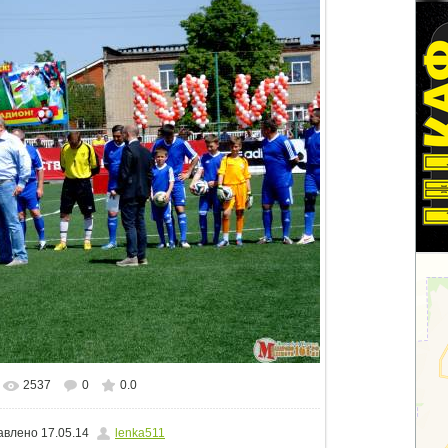
2537
0
0.0
льном размере
1500x1125
/ 1539.2Kb
авлено
17.05.14
lenka511