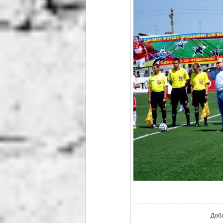
В реа
Доб