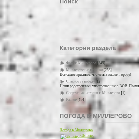
Поиск
Категории раздела
Фото г. Миллерово
[345]
Миллеровские пейзажи
[258]
Все самое красивое, что есть в нашем городе!
Спасибо за победу!
[2]
Наши родственники участвовавшие в ВОВ. Помни
Спортивная история г. Миллерово
[1]
Разное
[191]
ПОГОДА В МИЛЛЕРОВО
Погода в Миллерово
Gismeteo