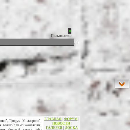
Пользователи
0%
ГЛАВНАЯ
|
ФОРУМ
|
рово", "форум Миллерово",
НОВОСТИ
|
я только для ознакомления.
ГАЛЕРЕЯ
|
ДОСКА
еют обратной ссылки, либо