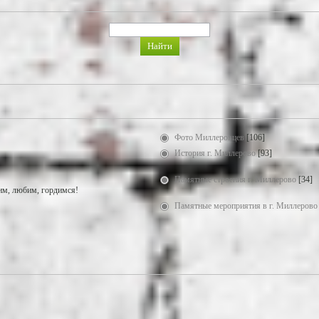
Фото Миллеровцев
[106]
История г. Миллерово
[93]
Памятные строения г. Миллерово
[34]
м, любим, гордимся!
Памятные мероприятия в г. Миллерово