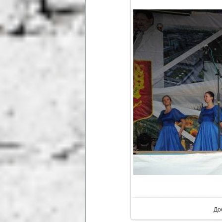
В р
До