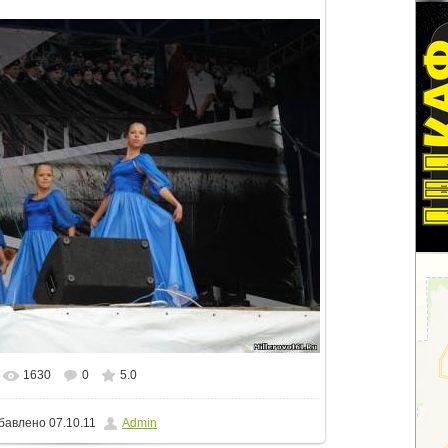
1630
0
5.0
еальном размере
807x540
/ 113.9Kb
бавлено
07.10.11
Admin