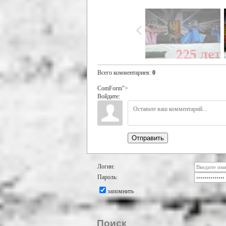
Всего комментариев
:
0
ComForm">
Войдите:
Отправить
Логин:
Пароль:
запомнить
Поиск