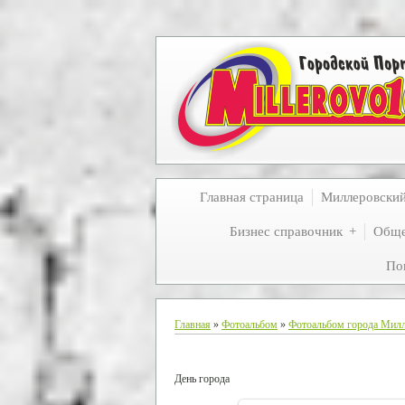
Главная страница
Миллеровски
Бизнес справочник
Обще
По
Главная
»
Фотоальбом
»
Фотоальбом города Мил
День города