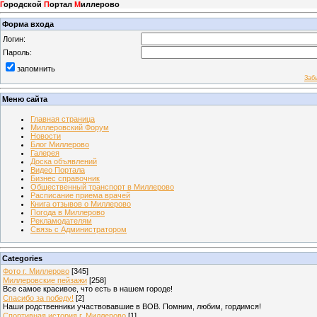
Г
ородской
П
ортал
М
иллерово
Форма входа
Логин:
Пароль:
запомнить
Заб
Меню сайта
Главная страница
Миллеровский Форум
Новости
Блог Миллерово
Галерея
Доска объявлений
Видео Портала
Бизнес справочник
Общественный транспорт в Миллерово
Расписание приема врачей
Книга отзывов о Миллерово
Погода в Миллерово
Рекламодателям
Связь с Администратором
Categories
Фото г. Миллерово
[345]
Миллеровские пейзажи
[258]
Все самое красивое, что есть в нашем городе!
Спасибо за победу!
[2]
Наши родственники участвовавшие в ВОВ. Помним, любим, гордимся!
Спортивная история г. Миллерово
[1]