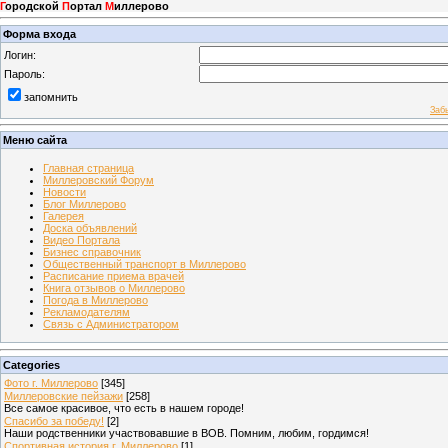
Г
ородской
П
ортал
М
иллерово
Форма входа
Логин:
Пароль:
запомнить
Заб
Меню сайта
Главная страница
Миллеровский Форум
Новости
Блог Миллерово
Галерея
Доска объявлений
Видео Портала
Бизнес справочник
Общественный транспорт в Миллерово
Расписание приема врачей
Книга отзывов о Миллерово
Погода в Миллерово
Рекламодателям
Связь с Администратором
Categories
Фото г. Миллерово
[345]
Миллеровские пейзажи
[258]
Все самое красивое, что есть в нашем городе!
Спасибо за победу!
[2]
Наши родственники участвовавшие в ВОВ. Помним, любим, гордимся!
Спортивная история г. Миллерово
[1]