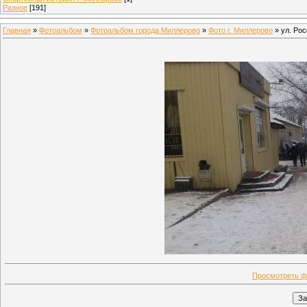
Разное
[191]
Главная
»
Фотоальбом
»
Фотоальбом города Миллерово
»
Фото г. Миллерово
» ул. Ро
Просмотреть ф