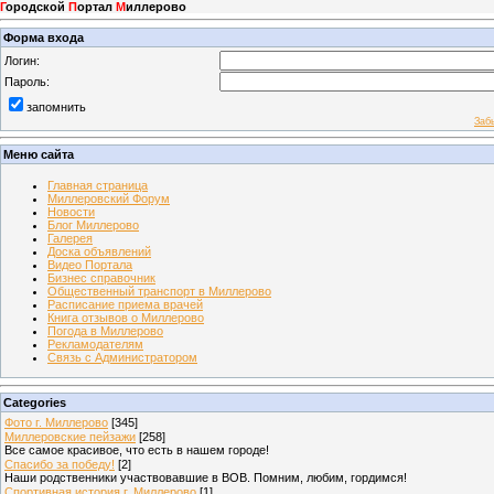
Г
ородской
П
ортал
М
иллерово
Форма входа
Логин:
Пароль:
запомнить
Заб
Меню сайта
Главная страница
Миллеровский Форум
Новости
Блог Миллерово
Галерея
Доска объявлений
Видео Портала
Бизнес справочник
Общественный транспорт в Миллерово
Расписание приема врачей
Книга отзывов о Миллерово
Погода в Миллерово
Рекламодателям
Связь с Администратором
Categories
Фото г. Миллерово
[345]
Миллеровские пейзажи
[258]
Все самое красивое, что есть в нашем городе!
Спасибо за победу!
[2]
Наши родственники участвовавшие в ВОВ. Помним, любим, гордимся!
Спортивная история г. Миллерово
[1]