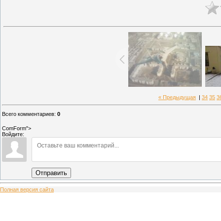
« Предыдущая
|
34
35
3
Всего комментариев
:
0
ComForm">
Войдите:
Отправить
Полная версия сайта