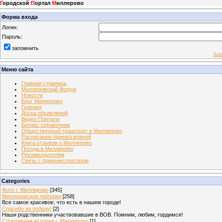
Г
ородской
П
ортал
М
иллерово
Форма входа
Логин:
Пароль:
запомнить
Заб
Меню сайта
Главная страница
Миллеровский Форум
Новости
Блог Миллерово
Галерея
Доска объявлений
Видео Портала
Бизнес справочник
Общественный транспорт в Миллерово
Расписание приема врачей
Книга отзывов о Миллерово
Погода в Миллерово
Рекламодателям
Связь с Администратором
Categories
Фото г. Миллерово
[345]
Миллеровские пейзажи
[258]
Все самое красивое, что есть в нашем городе!
Спасибо за победу!
[2]
Наши родственники участвовавшие в ВОВ. Помним, любим, гордимся!
Спортивная история г. Миллерово
[1]