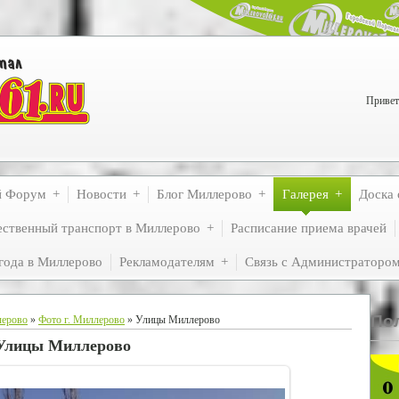
Привет
й Форум
Новости
Блог Миллерово
Галерея
Доска 
ственный транспорт в Миллерово
Расписание приема врачей
года в Миллерово
Рекламодателям
Связь с Администраторо
По
лерово
»
Фото г. Миллерово
» Улицы Миллерово
Улицы Миллерово