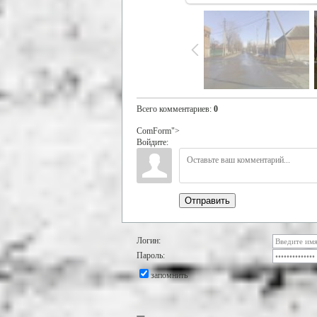
Всего комментариев
:
0
ComForm">
Войдите:
Отправить
Логин:
Пароль:
запомнить