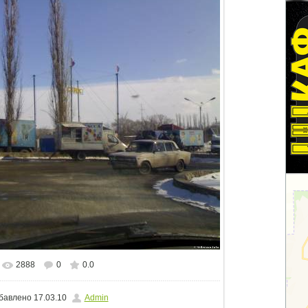
2888
0
0.0
альном размере
1500x1125
/ 137.9Kb
бавлено
17.03.10
Admin