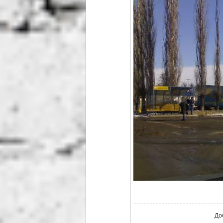
В ре
До