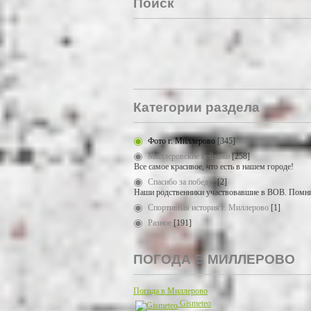
Поиск
Категории раздела
Фото г. Миллерово
[345]
Миллеровские пейзажи
[258]
Все самое красивое, что есть в нашем городе!
Спасибо за победу!
[2]
Наши родственники участвовавшие в ВОВ. Помни
Спортивная история г. Миллерово
[1]
Разное
[191]
ПОГОДА В МИЛЛЕРОВО
Погода в Миллерово
Gismeteo