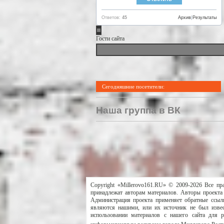
Ответов:
45
Архив
|
Результаты
Гости сайта
Сегодняшние посетители:
Наша группа в ВК
Copyright «Millerovo161.RU» © 2009-2026 Все пр
принадлежат авторам материалов. Авторы проекта 
Администрация проекта применяет обратные ссылк
являются нашими, или их источник не был извес
использовании материалов с нашего сайта для 