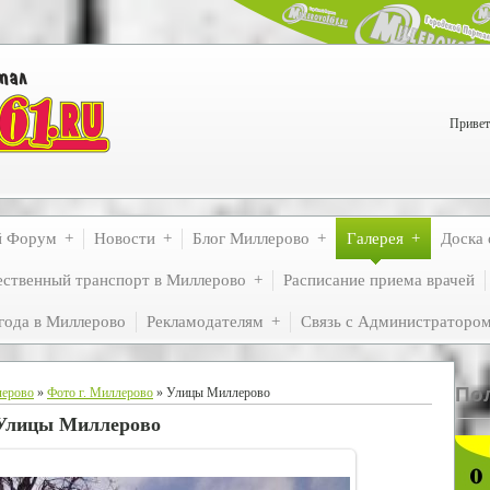
Привет
й Форум
Новости
Блог Миллерово
Галерея
Доска 
ственный транспорт в Миллерово
Расписание приема врачей
года в Миллерово
Рекламодателям
Связь с Администраторо
По
лерово
»
Фото г. Миллерово
» Улицы Миллерово
Улицы Миллерово