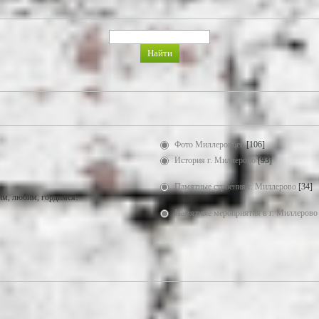
Фото Миллеровцев
[106]
История г. Миллерово
[93]
Памятные строения г. Миллерово
[34]
м, любим, гордимся!
Памятные мероприятия в г. Миллерово