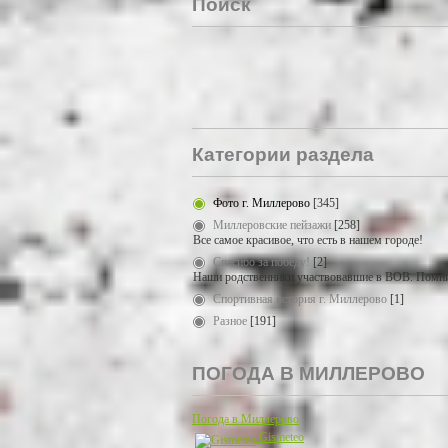
Поиск
Категории раздела
Фото г. Миллерово
[345]
Миллеровские пейзажи
[258]
Все самое красивое, что есть в нашем городе!
Спасибо за победу!
[2]
Наши родственники участвовавшие в ВОВ. Помни
Спортивная история г. Миллерово
[1]
Разное
[191]
ПОГОДА В МИЛЛЕРОВО
Погода в Миллерово
Gismeteo