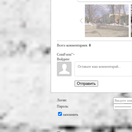
Всего комментариев
:
0
ComForm">
Войдите:
Отправить
Логин:
Пароль:
запомнить