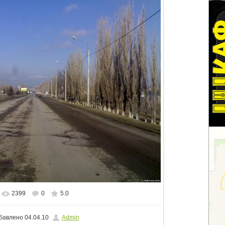
2399
0
5.0
альном размере
1500x1125
/ 137.7Kb
бавлено
04.04.10
Admin