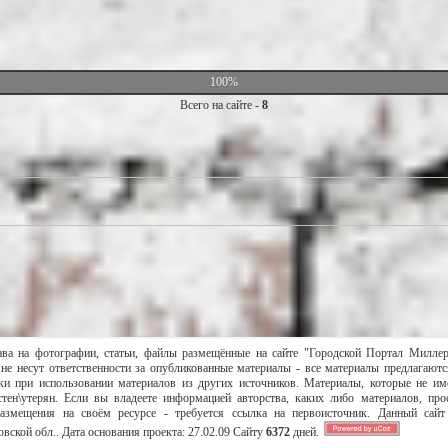
100%
Всего на сайте -
8
ава на фотографии, статьи, файлы размещённые на сайте "Городской Портал Милле
не несут ответственности за опубликованные материалы - все материалы предлагаютс
и при использовании материалов из других источников. Материалы, которые не им
тен\утерян. Если вы владеете информацией авторства, каких либо материалов, пр
размещения на своём ресурсе - требуется ссылка на первоисточник. Данный сай
вской обл..
Дата основания проекта:
27.02.09
Сайту
6372
дней.