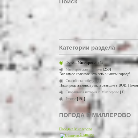
Поиск
Категории раздела
Фото г. Миллерово
[345]
Миллеровские пейзажи
[258]
Все самое красивое, что есть в нашем городе!
Спасибо за победу!
[2]
Наши родственники участвовавшие в ВОВ. Помни
Спортивная история г. Миллерово
[1]
Разное
[191]
ПОГОДА В МИЛЛЕРОВО
Погода в Миллерово
Gismeteo