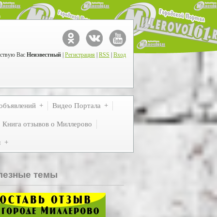
ствую Вас
Неизвестный
|
Регистрация
|
RSS
|
Вход
объявлений
Видео Портала
Книга отзывов о Миллерово
м
лезные темы