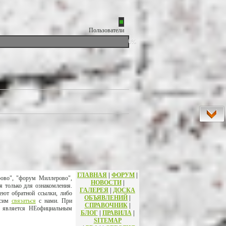
Пользователи
0%
ГЛАВНАЯ
|
ФОРУМ
|
рово", "форум Миллерово",
НОВОСТИ
|
я только для ознакомления.
ГАЛЕРЕЯ
|
ДОСКА
еют обратной ссылки, либо
ОБЪЯВЛЕНИЙ
|
осим
связаться
с нами. При
СПРАВОЧНИК
|
т является НЕофициальным
БЛОГ
|
ПРАВИЛА
|
SITEMAP