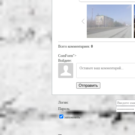
Всего комментариев
:
0
ComForm">
Войдите:
Отправить
Логин:
Пароль:
запомнить