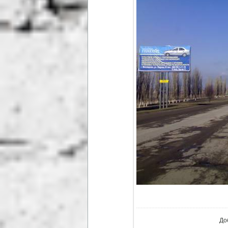
В ре
До