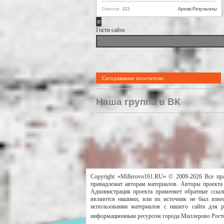
Ответов:
123
Архив
|
Результаты
Гости сайта
Сегодняшние посетители:
Наша группа в ВК
Copyright «Millerovo161.RU» © 2009-2026 Все пр
принадлежат авторам материалов. Авторы проекта 
Администрация проекта применяет обратные ссылк
являются нашими, или их источник не был извес
использовании материалов с нашего сайта для 
информационным ресурсом города Миллерово Росто