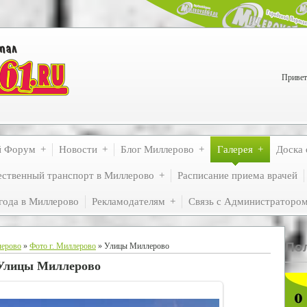
Привет
й Форум
Новости
Блог Миллерово
Галерея
Доска 
ственный транспорт в Миллерово
Расписание приема врачей
года в Миллерово
Рекламодателям
Связь с Администраторо
По
лерово
»
Фото г. Миллерово
» Улицы Миллерово
Улицы Миллерово