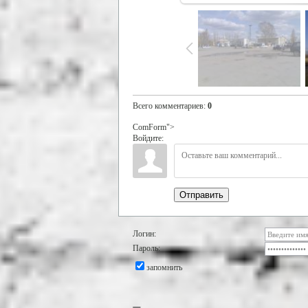
Всего комментариев
:
0
ComForm">
Войдите:
Отправить
Логин:
Пароль:
запомнить