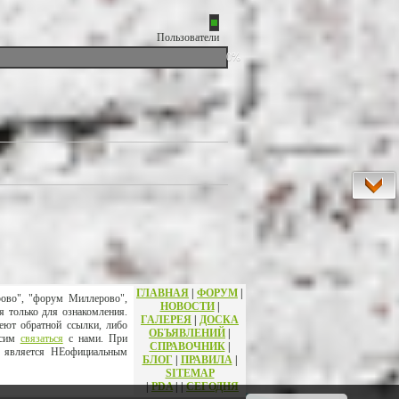
Пользователи
0%
ГЛАВНАЯ
|
ФОРУМ
|
рово", "форум Миллерово",
НОВОСТИ
|
я только для ознакомления.
ГАЛЕРЕЯ
|
ДОСКА
еют обратной ссылки, либо
ОБЪЯВЛЕНИЙ
|
осим
связаться
с нами. При
СПРАВОЧНИК
|
т является НЕофициальным
БЛОГ
|
ПРАВИЛА
|
SITEMAP
|
PDA
|
|
СЕГОДНЯ