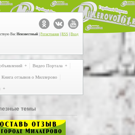
ствую Вас
Неизвестный
|
Регистрация
|
RSS
|
Вход
объявлений
Видео Портала
Книга отзывов о Миллерово
м
лезные темы