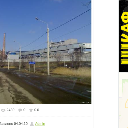
2430
0
0.0
альном размере
1500x1125
/ 110.5Kb
бавлено
04.04.10
Admin