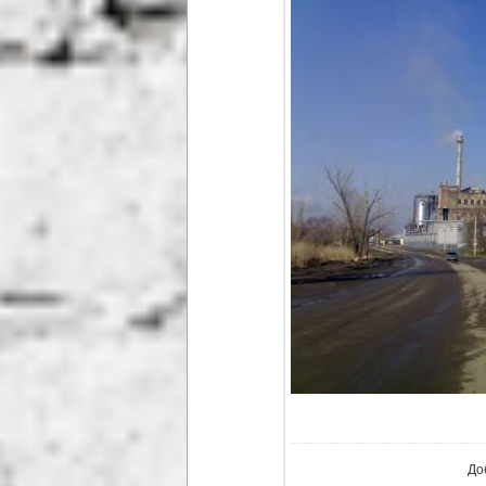
В ре
До