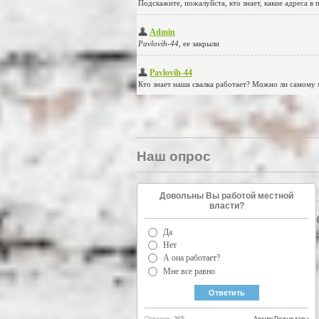
Наш опрос
Довольны Вы работой местной
власти?
Да
Нет
А она работает?
Мне все равно
Ответов:
265
Архив
|
Результаты