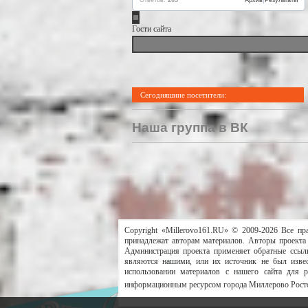
Гости сайта
Сегодняшние посетители:
Наша группа в ВК
Copyright «Millerovo161.RU» © 2009-2026 Все пр
принадлежат авторам материалов. Авторы проекта 
Администрация проекта применяет обратные ссылк
являются нашими, или их источник не был извес
использовании материалов с нашего сайта для 
информационным ресурсом города Миллерово Росто