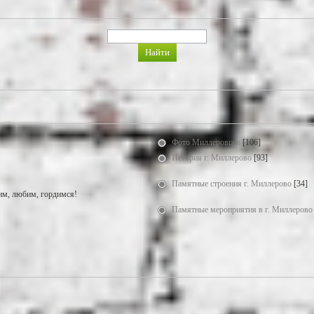
Фото Миллеровцев
[106]
История г. Миллерово
[93]
Памятные строения г. Миллерово
[34]
м, любим, гордимся!
Памятные мероприятия в г. Миллерово