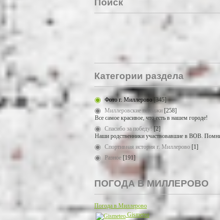
Поиск
Категории раздела
Фото г. Миллерово
[345]
Миллеровские пейзажи
[258]
Все самое красивое, что есть в нашем городе!
Спасибо за победу!
[2]
Наши родственники участвовавшие в ВОВ. Помни
Спортивная история г. Миллерово
[1]
Разное
[191]
ПОГОДА В МИЛЛЕРОВО
Погода в Миллерово
Gismeteo