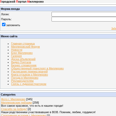
Г
ородской
П
ортал
М
иллерово
Форма входа
Логин:
Пароль:
запомнить
Заб
Меню сайта
Главная страница
Миллеровский Форум
Новости
Блог Миллерово
Галерея
Доска объявлений
Видео Портала
Бизнес справочник
Общественный транспорт в Миллерово
Расписание приема врачей
Книга отзывов о Миллерово
Погода в Миллерово
Рекламодателям
Связь с Администратором
Categories
Фото г. Миллерово
[345]
Миллеровские пейзажи
[258]
Все самое красивое, что есть в нашем городе!
Спасибо за победу!
[2]
Наши родственники участвовавшие в ВОВ. Помним, любим, гордимся!
Спортивная история г. Миллерово
[1]