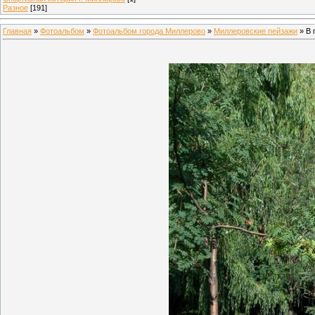
Разное
[191]
Главная
»
Фотоальбом
»
Фотоальбом города Миллерово
»
Миллеровские пейзажи
» В 