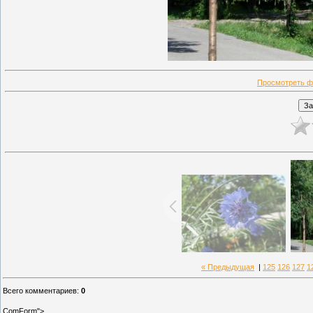
Просмотреть ф
« Предыдущая
|
125
126
127
1
Всего комментариев
:
0
ComForm">