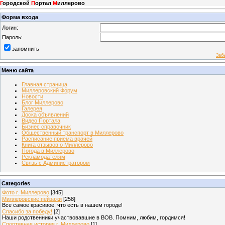
Г
ородской
П
ортал
М
иллерово
Форма входа
Логин:
Пароль:
запомнить
Заб
Меню сайта
Главная страница
Миллеровский Форум
Новости
Блог Миллерово
Галерея
Доска объявлений
Видео Портала
Бизнес справочник
Общественный транспорт в Миллерово
Расписание приема врачей
Книга отзывов о Миллерово
Погода в Миллерово
Рекламодателям
Связь с Администратором
Categories
Фото г. Миллерово
[345]
Миллеровские пейзажи
[258]
Все самое красивое, что есть в нашем городе!
Спасибо за победу!
[2]
Наши родственники участвовавшие в ВОВ. Помним, любим, гордимся!
Спортивная история г. Миллерово
[1]