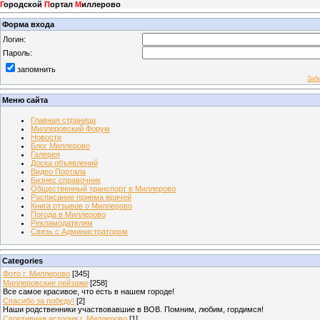
Г
ородской
П
ортал
М
иллерово
Форма входа
Логин:
Пароль:
запомнить
Заб
Меню сайта
Главная страница
Миллеровский Форум
Новости
Блог Миллерово
Галерея
Доска объявлений
Видео Портала
Бизнес справочник
Общественный транспорт в Миллерово
Расписание приема врачей
Книга отзывов о Миллерово
Погода в Миллерово
Рекламодателям
Связь с Администратором
Categories
Фото г. Миллерово
[345]
Миллеровские пейзажи
[258]
Все самое красивое, что есть в нашем городе!
Спасибо за победу!
[2]
Наши родственники участвовавшие в ВОВ. Помним, любим, гордимся!
Спортивная история г. Миллерово
[1]