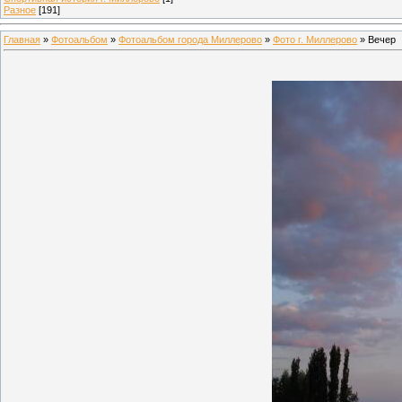
Разное
[191]
Главная
»
Фотоальбом
»
Фотоальбом города Миллерово
»
Фото г. Миллерово
» Вечер