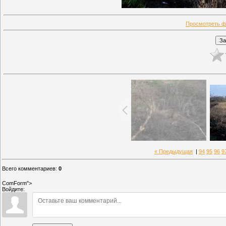
Просмотреть ф
« Предыдущая
|
94
95
96
9
Всего комментариев
:
0
ComForm">
Войдите: