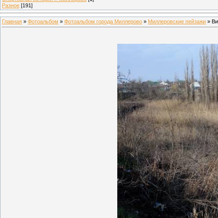
Разное
[191]
Главная
»
Фотоальбом
»
Фотоальбом города Миллерово
»
Миллеровские пейзажи
» Ви