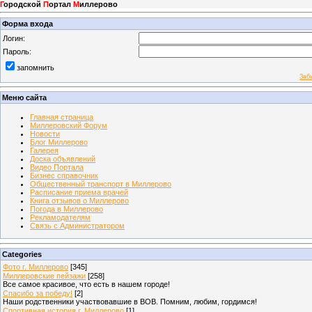
Г
ородской
П
ортал
М
иллерово
Форма входа
Логин:
Пароль:
запомнить
Заб
Меню сайта
Главная страница
Миллеровский Форум
Новости
Блог Миллерово
Галерея
Доска объявлений
Видео Портала
Бизнес справочник
Общественный транспорт в Миллерово
Расписание приема врачей
Книга отзывов о Миллерово
Погода в Миллерово
Рекламодателям
Связь с Администратором
Categories
Фото г. Миллерово
[345]
Миллеровские пейзажи
[258]
Все самое красивое, что есть в нашем городе!
Спасибо за победу!
[2]
Наши родственники участвовавшие в ВОВ. Помним, любим, гордимся!
Спортивная история г. Миллерово
[1]