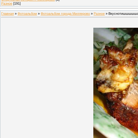
Разное
[191]
Главная
»
Фотоальбом
»
Фотоальбом города Миллерово
»
Разное
» Вкуснотишшшшш