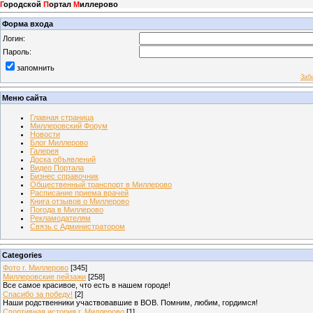
Г
ородской
П
ортал
М
иллерово
Форма входа
Логин:
Пароль:
запомнить
Заб
Меню сайта
Главная страница
Миллеровский Форум
Новости
Блог Миллерово
Галерея
Доска объявлений
Видео Портала
Бизнес справочник
Общественный транспорт в Миллерово
Расписание приема врачей
Книга отзывов о Миллерово
Погода в Миллерово
Рекламодателям
Связь с Администратором
Categories
Фото г. Миллерово
[345]
Миллеровские пейзажи
[258]
Все самое красивое, что есть в нашем городе!
Спасибо за победу!
[2]
Наши родственники участвовавшие в ВОВ. Помним, любим, гордимся!
Спортивная история г. Миллерово
[1]