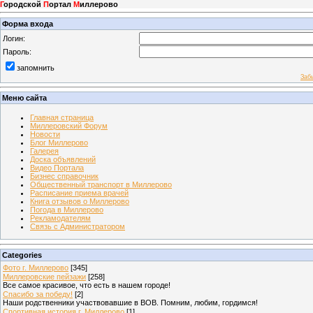
Г
ородской
П
ортал
М
иллерово
Форма входа
Логин:
Пароль:
запомнить
Заб
Меню сайта
Главная страница
Миллеровский Форум
Новости
Блог Миллерово
Галерея
Доска объявлений
Видео Портала
Бизнес справочник
Общественный транспорт в Миллерово
Расписание приема врачей
Книга отзывов о Миллерово
Погода в Миллерово
Рекламодателям
Связь с Администратором
Categories
Фото г. Миллерово
[345]
Миллеровские пейзажи
[258]
Все самое красивое, что есть в нашем городе!
Спасибо за победу!
[2]
Наши родственники участвовавшие в ВОВ. Помним, любим, гордимся!
Спортивная история г. Миллерово
[1]