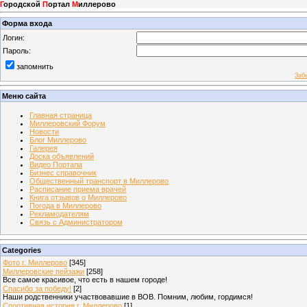
Г
ородской
П
ортал
М
иллерово
Форма входа
Логин:
Пароль:
запомнить
Заб
Меню сайта
Главная страница
Миллеровский Форум
Новости
Блог Миллерово
Галерея
Доска объявлений
Видео Портала
Бизнес справочник
Общественный транспорт в Миллерово
Расписание приема врачей
Книга отзывов о Миллерово
Погода в Миллерово
Рекламодателям
Связь с Администратором
Categories
Фото г. Миллерово
[345]
Миллеровские пейзажи
[258]
Все самое красивое, что есть в нашем городе!
Спасибо за победу!
[2]
Наши родственники участвовавшие в ВОВ. Помним, любим, гордимся!
Спортивная история г. Миллерово
[1]