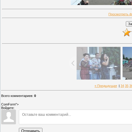
Просмотреть ф
« Предыдущая
|
34
35
3
Всего комментариев
:
0
ComForm">
Войдите:
Отправить