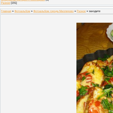
Разное
[191]
Главная
»
Фотоальбом
»
Фотоальбом города Миллерово
»
Разное
» заходите