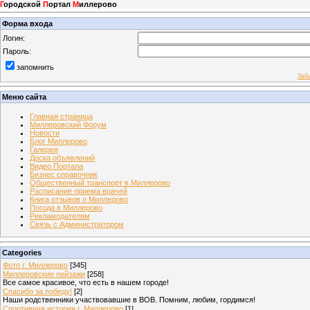
Г
ородской
П
ортал
М
иллерово
Форма входа
Логин:
Пароль:
запомнить
Заб
Меню сайта
Главная страница
Миллеровский Форум
Новости
Блог Миллерово
Галерея
Доска объявлений
Видео Портала
Бизнес справочник
Общественный транспорт в Миллерово
Расписание приема врачей
Книга отзывов о Миллерово
Погода в Миллерово
Рекламодателям
Связь с Администратором
Categories
Фото г. Миллерово
[345]
Миллеровские пейзажи
[258]
Все самое красивое, что есть в нашем городе!
Спасибо за победу!
[2]
Наши родственники участвовавшие в ВОВ. Помним, любим, гордимся!
Спортивная история г. Миллерово
[1]