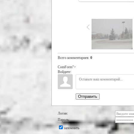
Всего комментариев
:
0
ComForm">
Войдите:
Отправить
Логин:
Пароль:
запомнить