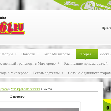
Привет
й Форум
Новости
Блог Миллерово
Галерея
Доска 
ственный транспорт в Миллерово
Расписание приема врачей
года в Миллерово
Рекламодателям
Связь с Администраторо
По
лерово
»
Миллеровские пейзажи
» Замело
Замело