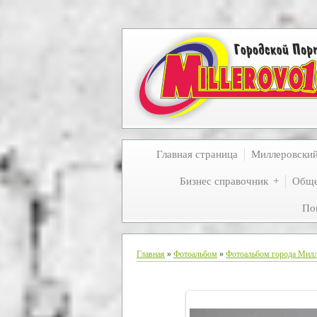
Главная страница
Миллеровски
Бизнес справочник
Обще
По
Главная
»
Фотоальбом
»
Фотоальбом города Мил