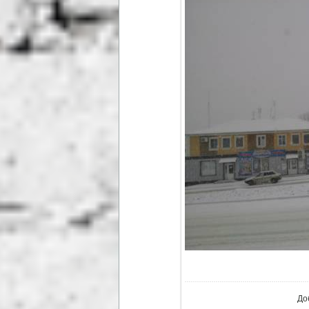
В ре
До