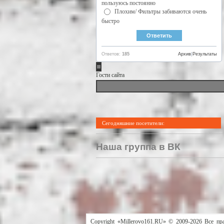
пользуюсь постоянно
Плохим/ Фильтры забиваются очень
быстро
Ответов:
185
Архив
|
Результаты
Гости сайта
Сегодняшние посетители:
Наша группа в ВК
Copyright «Millerovo161.RU» © 2009-2026 Все пр