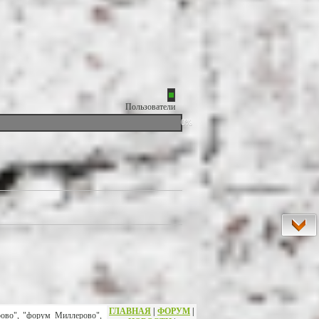
Пользователи
0%
ГЛАВНАЯ
|
ФОРУМ
|
рово", "форум Миллерово",