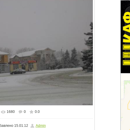
1680
0
0.0
альном размере
1500x1125
/ 79.3Kb
бавлено
15.01.12
Admin