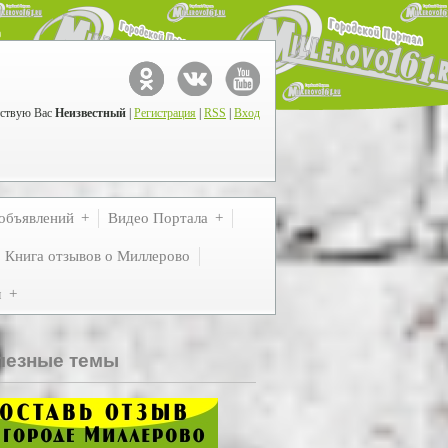
ствую Вас
Неизвестный
|
Регистрация
|
RSS
|
Вход
объявлений
Видео Портала
Книга отзывов о Миллерово
м
лезные темы