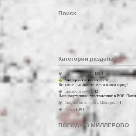
Поиск
Категории раздела
Фото г. Миллерово
[345]
Миллеровские пейзажи
[258]
Все самое красивое, что есть в нашем городе!
Спасибо за победу!
[2]
Наши родственники участвовавшие в ВОВ. Помни
Спортивная история г. Миллерово
[1]
Разное
[191]
ПОГОДА В МИЛЛЕРОВО