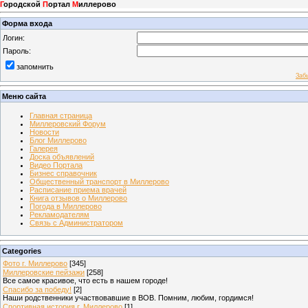
Г
ородской
П
ортал
М
иллерово
Форма входа
Логин:
Пароль:
запомнить
Заб
Меню сайта
Главная страница
Миллеровский Форум
Новости
Блог Миллерово
Галерея
Доска объявлений
Видео Портала
Бизнес справочник
Общественный транспорт в Миллерово
Расписание приема врачей
Книга отзывов о Миллерово
Погода в Миллерово
Рекламодателям
Связь с Администратором
Categories
Фото г. Миллерово
[345]
Миллеровские пейзажи
[258]
Все самое красивое, что есть в нашем городе!
Спасибо за победу!
[2]
Наши родственники участвовавшие в ВОВ. Помним, любим, гордимся!
Спортивная история г. Миллерово
[1]