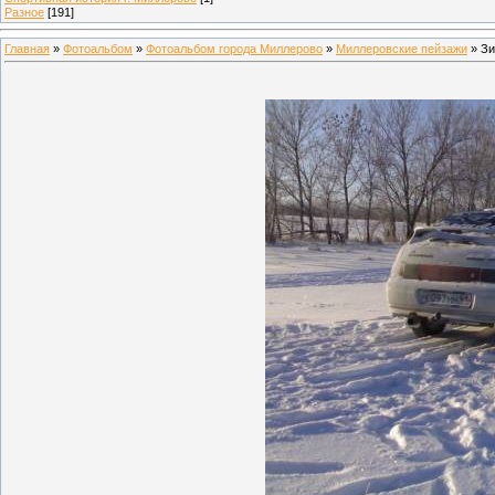
Разное
[191]
Главная
»
Фотоальбом
»
Фотоальбом города Миллерово
»
Миллеровские пейзажи
» Зи