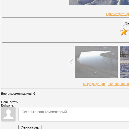
Просмотреть ф
« Предыдущая
|
184
185
186
1
Всего комментариев
:
0
ComForm">
Войдите:
Отправить