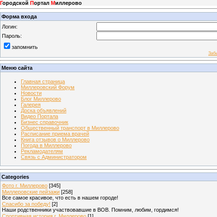
Г
ородской
П
ортал
М
иллерово
Форма входа
Логин:
Пароль:
запомнить
Заб
Меню сайта
Главная страница
Миллеровский Форум
Новости
Блог Миллерово
Галерея
Доска объявлений
Видео Портала
Бизнес справочник
Общественный транспорт в Миллерово
Расписание приема врачей
Книга отзывов о Миллерово
Погода в Миллерово
Рекламодателям
Связь с Администратором
Categories
Фото г. Миллерово
[345]
Миллеровские пейзажи
[258]
Все самое красивое, что есть в нашем городе!
Спасибо за победу!
[2]
Наши родственники участвовавшие в ВОВ. Помним, любим, гордимся!
Спортивная история г. Миллерово
[1]