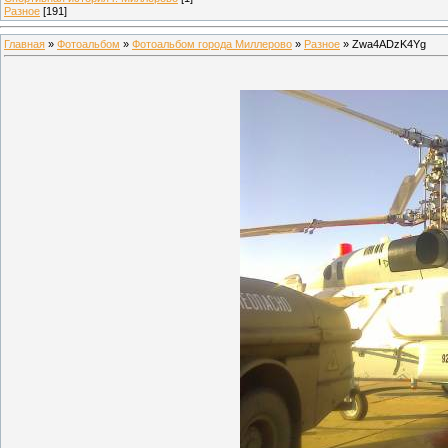
Разное
[191]
Главная
»
Фотоальбом
»
Фотоальбом города Миллерово
»
Разное
» Zwa4ADzK4Yg