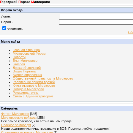
Г
ородской
П
ортал
М
иллерово
Форма входа
Логин:
Пароль:
запомнить
Заб
Меню сайта
Главная страница
Миллеровский Форум
Новости
Блог Миллерово
Галерея
Доска объявлений
Видео Портала
Бизнес справочник
Общественный транспорт в Миллерово
Расписание приема врачей
Книга отзывов о Миллерово
Погода в Миллерово
Рекламодателям
Связь с Администратором
Categories
Фото г. Миллерово
[345]
Миллеровские пейзажи
[258]
Все самое красивое, что есть в нашем городе!
Спасибо за победу!
[2]
Наши родственники участвовавшие в ВОВ. Помним, любим, гордимся!
Спортивная история г. Миллерово
[1]