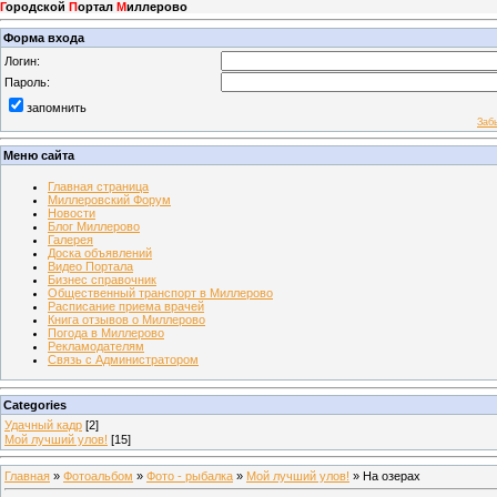
Г
ородской
П
ортал
М
иллерово
Форма входа
Логин:
Пароль:
запомнить
Заб
Меню сайта
Главная страница
Миллеровский Форум
Новости
Блог Миллерово
Галерея
Доска объявлений
Видео Портала
Бизнес справочник
Общественный транспорт в Миллерово
Расписание приема врачей
Книга отзывов о Миллерово
Погода в Миллерово
Рекламодателям
Связь с Администратором
Categories
Удачный кадр
[2]
Мой лучший улов!
[15]
Главная
»
Фотоальбом
»
Фото - рыбалка
»
Мой лучший улов!
» На озерах