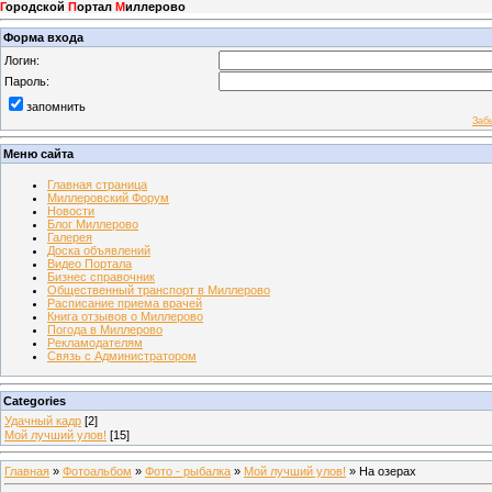
Г
ородской
П
ортал
М
иллерово
Форма входа
Логин:
Пароль:
запомнить
Заб
Меню сайта
Главная страница
Миллеровский Форум
Новости
Блог Миллерово
Галерея
Доска объявлений
Видео Портала
Бизнес справочник
Общественный транспорт в Миллерово
Расписание приема врачей
Книга отзывов о Миллерово
Погода в Миллерово
Рекламодателям
Связь с Администратором
Categories
Удачный кадр
[2]
Мой лучший улов!
[15]
Главная
»
Фотоальбом
»
Фото - рыбалка
»
Мой лучший улов!
» На озерах