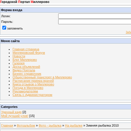
Г
ородской
П
ортал
М
иллерово
Форма входа
Логин:
Пароль:
запомнить
Заб
Меню сайта
Главная страница
Миллеровский Форум
Новости
Блог Миллерово
Галерея
Доска объявлений
Видео Портала
Бизнес справочник
Общественный транспорт в Миллерово
Расписание приема врачей
Книга отзывов о Миллерово
Погода в Миллерово
Рекламодателям
Связь с Администратором
Categories
Удачный кадр
[2]
Мой лучший улов!
[15]
Главная
»
Фотоальбом
»
Фото - рыбалка
»
На рыбалке
» Зимняя рыбалка 2010