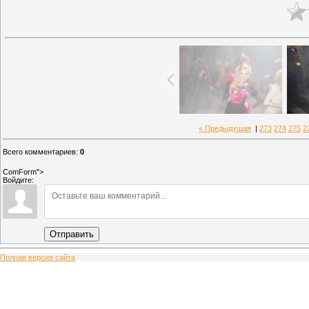
« Предыдущая
|
273
274
275
2
Всего комментариев
:
0
ComForm">
Войдите:
Отправить
Полная версия сайта