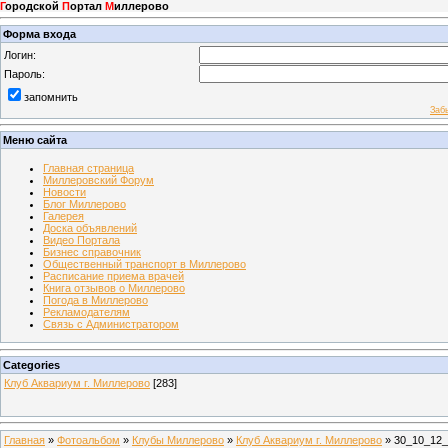
Г
ородской
П
ортал
М
иллерово
Форма входа
Логин:
Пароль:
запомнить
Заб
Меню сайта
Главная страница
Миллеровский Форум
Новости
Блог Миллерово
Галерея
Доска объявлений
Видео Портала
Бизнес справочник
Общественный транспорт в Миллерово
Расписание приема врачей
Книга отзывов о Миллерово
Погода в Миллерово
Рекламодателям
Связь с Администратором
Categories
Клуб Аквариум г. Миллерово
[283]
Главная
»
Фотоальбом
»
Клубы Миллерово
»
Клуб Аквариум г. Миллерово
» 30_10_12_