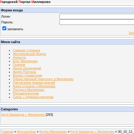
Г
ородской
П
ортал
М
иллерово
Форма входа
Логин:
Пароль:
запомнить
Заб
Меню сайта
Главная страница
Миллеровский Форум
Новости
Блог Миллерово
Галерея
Доска объявлений
Видео Портала
Бизнес справочник
Общественный транспорт в Миллерово
Расписание приема врачей
Книга отзывов о Миллерово
Погода в Миллерово
Рекламодателям
Связь с Администратором
Categories
Клуб Аквариум г. Миллерово
[283]
Главная
»
Фотоальбом
»
Клубы Миллерово
»
Клуб Аквариум г. Миллерово
» 30_10_12_