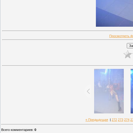
Просмотреть ф
« Предыдущая
|
272
273
274
2
Всего комментариев
:
0