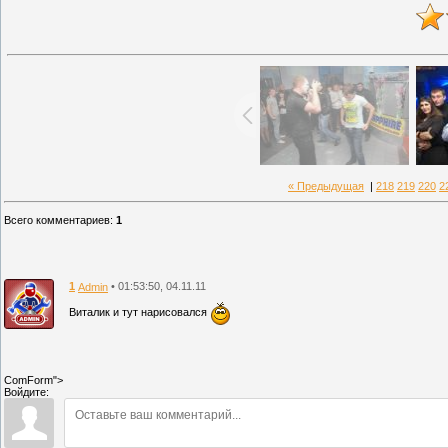
« Предыдущая
|
218
219
220
2
Всего комментариев
:
1
1
• 01:53:50, 04.11.11
Admin
Виталик и тут нарисовался
ComForm">
Войдите: