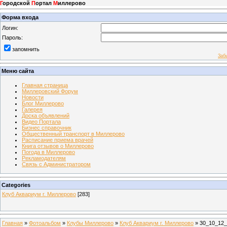
Г
ородской
П
ортал
М
иллерово
Форма входа
Логин:
Пароль:
запомнить
Заб
Меню сайта
Главная страница
Миллеровский Форум
Новости
Блог Миллерово
Галерея
Доска объявлений
Видео Портала
Бизнес справочник
Общественный транспорт в Миллерово
Расписание приема врачей
Книга отзывов о Миллерово
Погода в Миллерово
Рекламодателям
Связь с Администратором
Categories
Клуб Аквариум г. Миллерово
[283]
Главная
»
Фотоальбом
»
Клубы Миллерово
»
Клуб Аквариум г. Миллерово
» 30_10_12_