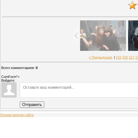
« Предыдущая
|
215
216
217
2
Всего комментариев
:
0
ComForm">
Войдите:
Отправить
Полная версия сайта