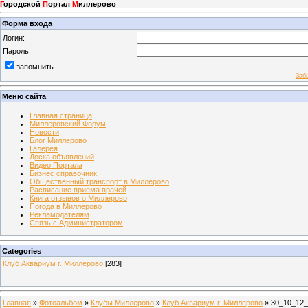
Г
ородской
П
ортал
М
иллерово
Форма входа
Логин:
Пароль:
запомнить
Заб
Меню сайта
Главная страница
Миллеровский Форум
Новости
Блог Миллерово
Галерея
Доска объявлений
Видео Портала
Бизнес справочник
Общественный транспорт в Миллерово
Расписание приема врачей
Книга отзывов о Миллерово
Погода в Миллерово
Рекламодателям
Связь с Администратором
Categories
Клуб Аквариум г. Миллерово
[283]
Главная
»
Фотоальбом
»
Клубы Миллерово
»
Клуб Аквариум г. Миллерово
» 30_10_12_