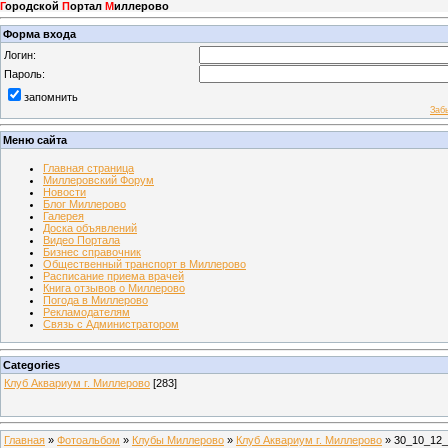
Г
ородской
П
ортал
М
иллерово
Форма входа
Логин:
Пароль:
запомнить
Заб
Меню сайта
Главная страница
Миллеровский Форум
Новости
Блог Миллерово
Галерея
Доска объявлений
Видео Портала
Бизнес справочник
Общественный транспорт в Миллерово
Расписание приема врачей
Книга отзывов о Миллерово
Погода в Миллерово
Рекламодателям
Связь с Администратором
Categories
Клуб Аквариум г. Миллерово
[283]
Главная
»
Фотоальбом
»
Клубы Миллерово
»
Клуб Аквариум г. Миллерово
» 30_10_12_