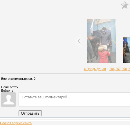
« Предыдущая
|
206
207
208
2
Всего комментариев
:
0
ComForm">
Войдите:
Отправить
Полная версия сайта