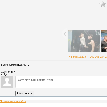
« Предыдущая
|
202
203
204
2
Всего комментариев
:
0
ComForm">
Войдите:
Отправить
Полная версия сайта