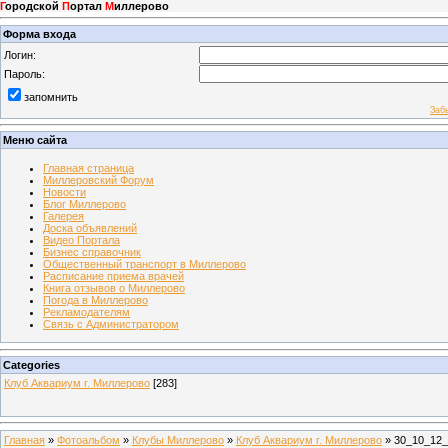
Г
ородской
П
ортал
М
иллерово
Форма входа
Логин:
Пароль:
запомнить
Заб
Меню сайта
Главная страница
Миллеровский Форум
Новости
Блог Миллерово
Галерея
Доска объявлений
Видео Портала
Бизнес справочник
Общественный транспорт в Миллерово
Расписание приема врачей
Книга отзывов о Миллерово
Погода в Миллерово
Рекламодателям
Связь с Администратором
Categories
Клуб Аквариум г. Миллерово
[283]
Главная
»
Фотоальбом
»
Клубы Миллерово
»
Клуб Аквариум г. Миллерово
» 30_10_12_