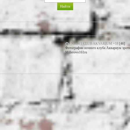
NIGHT CLUB AKVARIUM +18
[46]
Фотографии ночного клуба Аквариум эротич
Millerovo161ru