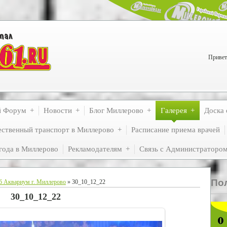
Привет
й Форум
Новости
Блог Миллерово
Галерея
Доска 
ственный транспорт в Миллерово
Расписание приема врачей
года в Миллерово
Рекламодателям
Связь с Администраторо
По
б Аквариум г. Миллерово
» 30_10_12_22
30_10_12_22