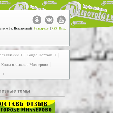
ствую Вас
Неизвестный
|
Регистрация
|
RSS
|
Вход
объявлений
Видео Портала
Книга отзывов о Миллерово
м
лезные темы