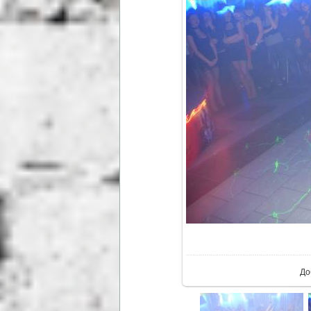
В ре
До