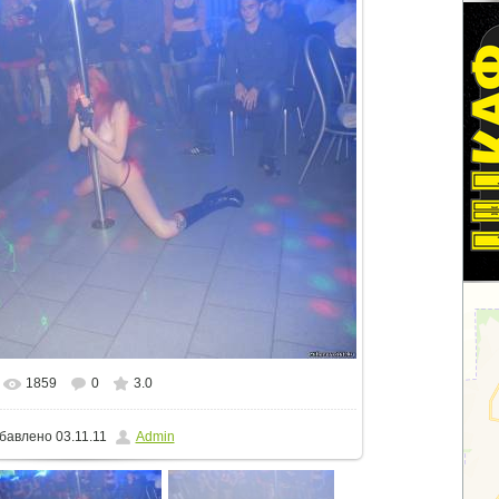
1859
0
3.0
альном размере
1280x856
/ 123.8Kb
бавлено
03.11.11
Admin