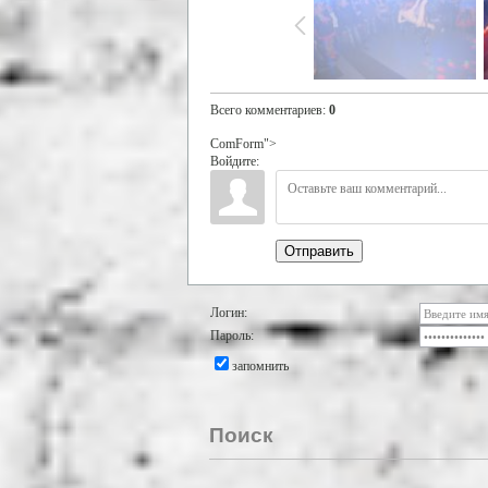
Всего комментариев
:
0
ComForm">
Войдите:
Отправить
Логин:
Пароль:
запомнить
Поиск