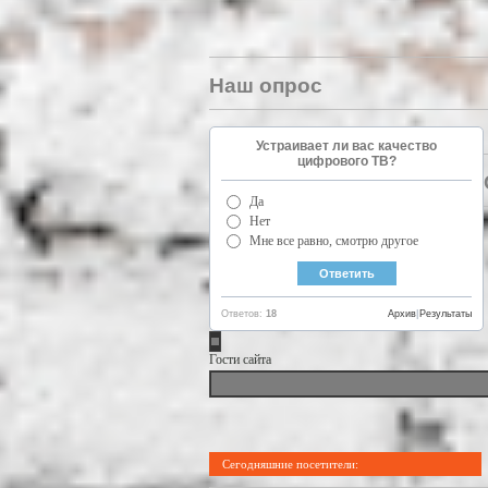
Наш опрос
Устраивает ли вас качество
цифрового ТВ?
Да
Нет
Мне все равно, смотрю другое
Ответов:
18
Архив
|
Результаты
Гости сайта
Сегодняшние посетители: