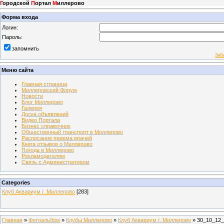
Г
ородской
П
ортал
М
иллерово
Форма входа
Логин:
Пароль:
запомнить
Заб
Меню сайта
Главная страница
Миллеровский Форум
Новости
Блог Миллерово
Галерея
Доска объявлений
Видео Портала
Бизнес справочник
Общественный транспорт в Миллерово
Расписание приема врачей
Книга отзывов о Миллерово
Погода в Миллерово
Рекламодателям
Связь с Администратором
Categories
Клуб Аквариум г. Миллерово
[283]
Главная
»
Фотоальбом
»
Клубы Миллерово
»
Клуб Аквариум г. Миллерово
» 30_10_12_