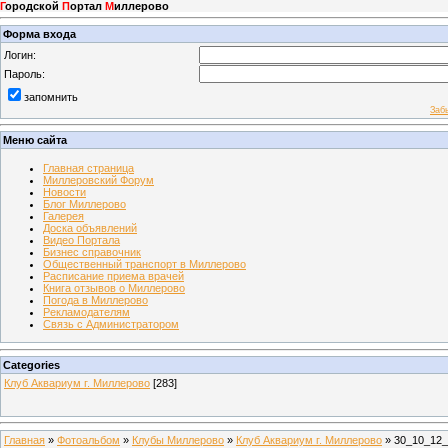
Г
ородской
П
ортал
М
иллерово
Форма входа
Логин:
Пароль:
запомнить
Заб
Меню сайта
Главная страница
Миллеровский Форум
Новости
Блог Миллерово
Галерея
Доска объявлений
Видео Портала
Бизнес справочник
Общественный транспорт в Миллерово
Расписание приема врачей
Книга отзывов о Миллерово
Погода в Миллерово
Рекламодателям
Связь с Администратором
Categories
Клуб Аквариум г. Миллерово
[283]
Главная
»
Фотоальбом
»
Клубы Миллерово
»
Клуб Аквариум г. Миллерово
» 30_10_12_