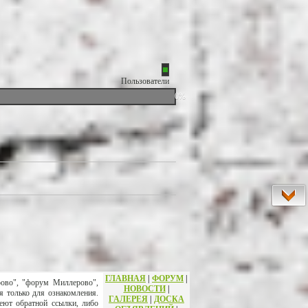
Пользователи
0%
ГЛАВНАЯ
|
ФОРУМ
|
рово", "форум Миллерово",
НОВОСТИ
|
я только для ознакомления.
ГАЛЕРЕЯ
|
ДОСКА
еют обратной ссылки, либо