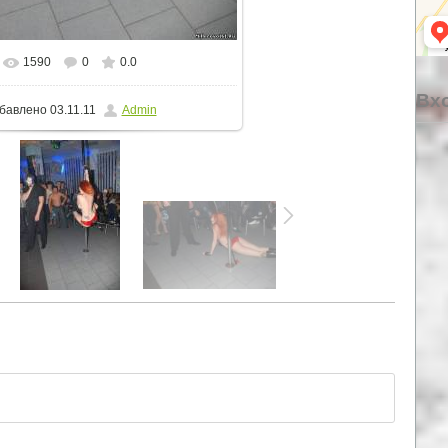
1590
0
0.0
альном размере
856x1280
/ 180.4Kb
Вхо
бавлено
03.11.11
Admin