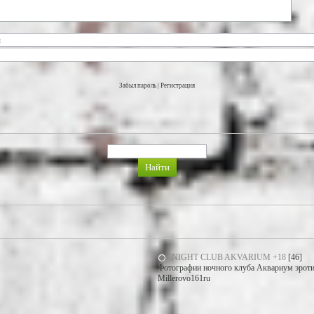
Забыл пароль
|
Регистрация
NIGHT CLUB AKVARIUM +18
[46]
Фотографии ночного клуба Аквариум эротич
Millerovo161ru