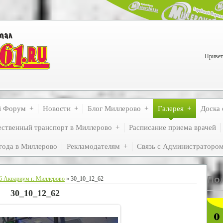
Привет
й Форум
Новости
Блог Миллерово
Галерея
Доска 
ственный транспорт в Миллерово
Расписание приема врачей
года в Миллерово
Рекламодателям
Связь с Администраторо
По
б Аквариум г. Миллерово
» 30_10_12_62
30_10_12_62