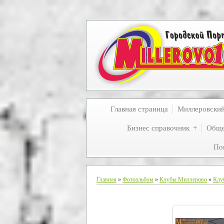
Главная страница
Миллеровски
Бизнес справочник
Обще
По
Главная
»
Фотоальбом
»
Клубы Миллерово
»
Клу