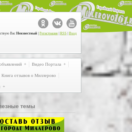
ствую Вас
Неизвестный
|
Регистрация
|
RSS
|
Вход
объявлений
Видео Портала
Книга отзывов о Миллерово
м
лезные темы