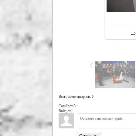
В ре
До
Всего комментариев
:
0
ComForm">
Войдите:
Отправить