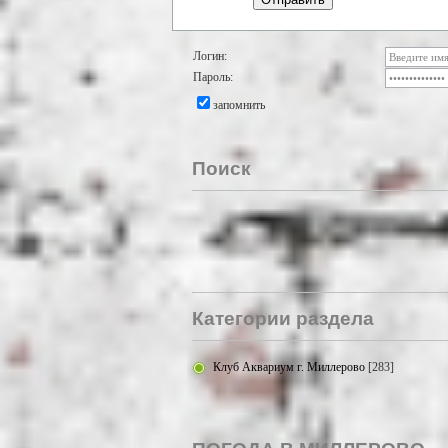
Логин:
Пароль:
запомнить
Поиск
Категории раздела
Клуб Аквариум г. Миллерово
[283]