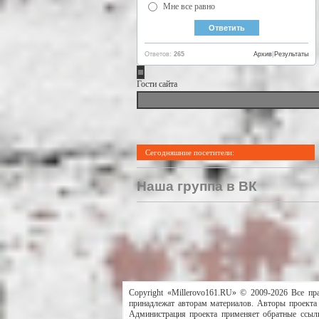
Мне все равно
Ответов:
265
Архив
|
Результаты
Гости сайта
Сегодняшние посетители:
Наша группа в ВК
Copyright «Millerovo161.RU» © 2009-2026 Все пр
принадлежат авторам материалов. Авторы проекта 
Администрация проекта применяет обратные ссылк