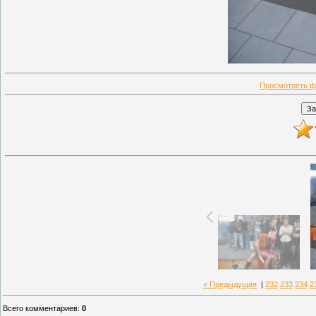
Просмотреть ф
« Предыдущая
|
232
233
234
2
Всего комментариев
:
0