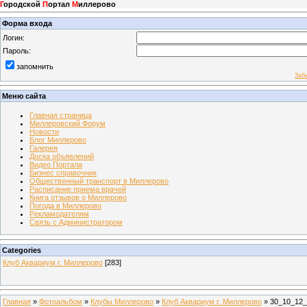
Г
ородской
П
ортал
М
иллерово
Форма входа
Логин:
Пароль:
запомнить
Заб
Меню сайта
Главная страница
Миллеровский Форум
Новости
Блог Миллерово
Галерея
Доска объявлений
Видео Портала
Бизнес справочник
Общественный транспорт в Миллерово
Расписание приема врачей
Книга отзывов о Миллерово
Погода в Миллерово
Рекламодателям
Связь с Администратором
Categories
Клуб Аквариум г. Миллерово
[283]
Главная
»
Фотоальбом
»
Клубы Миллерово
»
Клуб Аквариум г. Миллерово
» 30_10_12_