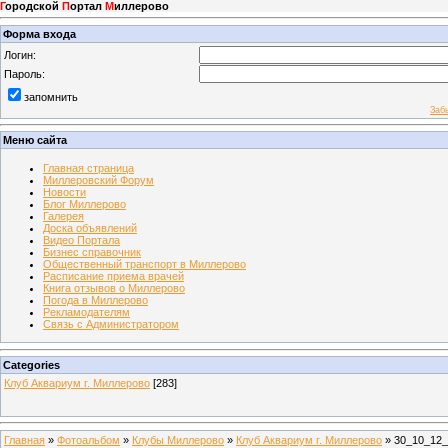
Г
ородской
П
ортал
М
иллерово
Форма входа
Логин:
Пароль:
запомнить
Заб
Меню сайта
Главная страница
Миллеровский Форум
Новости
Блог Миллерово
Галерея
Доска объявлений
Видео Портала
Бизнес справочник
Общественный транспорт в Миллерово
Расписание приема врачей
Книга отзывов о Миллерово
Погода в Миллерово
Рекламодателям
Связь с Администратором
Categories
Клуб Аквариум г. Миллерово
[283]
Главная
»
Фотоальбом
»
Клубы Миллерово
»
Клуб Аквариум г. Миллерово
» 30_10_12_