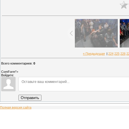
« Предыдущая
|
224
225
226
2
Всего комментариев
:
0
ComForm">
Войдите:
Отправить
Полная версия сайта