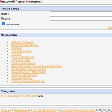
Г
ородской
П
ортал
М
иллерово
Форма входа
Логин:
Пароль:
запомнить
Заб
Меню сайта
Главная страница
Миллеровский Форум
Новости
Блог Миллерово
Галерея
Доска объявлений
Видео Портала
Бизнес справочник
Общественный транспорт в Миллерово
Расписание приема врачей
Книга отзывов о Миллерово
Погода в Миллерово
Рекламодателям
Связь с Администратором
Categories
Клуб Аквариум г. Миллерово
[283]
Главная
»
Фотоальбом
»
Клубы Миллерово
»
Клуб Аквариум г. Миллерово
» 30_10_12_