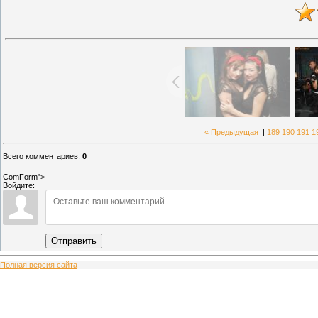
« Предыдущая
|
189
190
191
1
Всего комментариев
:
0
ComForm">
Войдите:
Отправить
Полная версия сайта