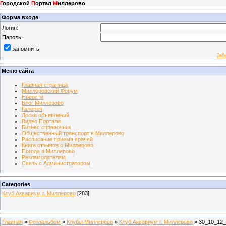
Г
ородской
П
ортал
М
иллерово
Форма входа
Логин:
Пароль:
запомнить
Заб
Меню сайта
Главная страница
Миллеровский Форум
Новости
Блог Миллерово
Галерея
Доска объявлений
Видео Портала
Бизнес справочник
Общественный транспорт в Миллерово
Расписание приема врачей
Книга отзывов о Миллерово
Погода в Миллерово
Рекламодателям
Связь с Администратором
Categories
Клуб Аквариум г. Миллерово
[283]
Главная
»
Фотоальбом
»
Клубы Миллерово
»
Клуб Аквариум г. Миллерово
» 30_10_12_