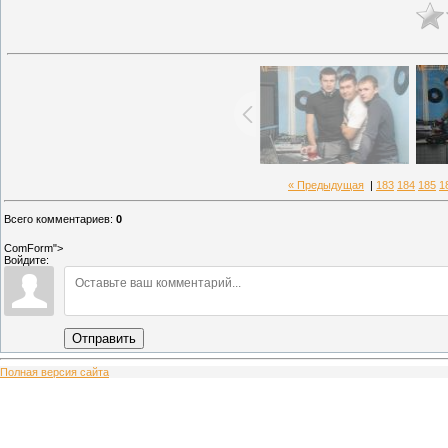
« Предыдущая
|
183
184
185
1
Всего комментариев
:
0
ComForm">
Войдите:
Отправить
Полная версия сайта