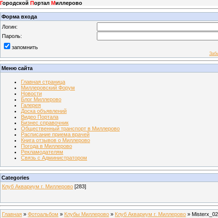
Г
ородской
П
ортал
М
иллерово
Форма входа
Логин:
Пароль:
запомнить
Заб
Меню сайта
Главная страница
Миллеровский Форум
Новости
Блог Миллерово
Галерея
Доска объявлений
Видео Портала
Бизнес справочник
Общественный транспорт в Миллерово
Расписание приема врачей
Книга отзывов о Миллерово
Погода в Миллерово
Рекламодателям
Связь с Администратором
Categories
Клуб Аквариум г. Миллерово
[283]
Главная
»
Фотоальбом
»
Клубы Миллерово
»
Клуб Аквариум г. Миллерово
» Misterx_02