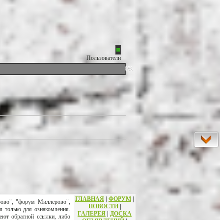
Пользователи
0%
ГЛАВНАЯ
|
ФОРУМ
|
рово", "форум Миллерово",
НОВОСТИ
|
я только для ознакомления.
ГАЛЕРЕЯ
|
ДОСКА
еют обратной ссылки, либо