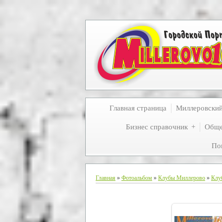
Главная страница
Миллеровски
Бизнес справочник
Обще
По
Главная
»
Фотоальбом
»
Клубы Миллерово
»
Клу