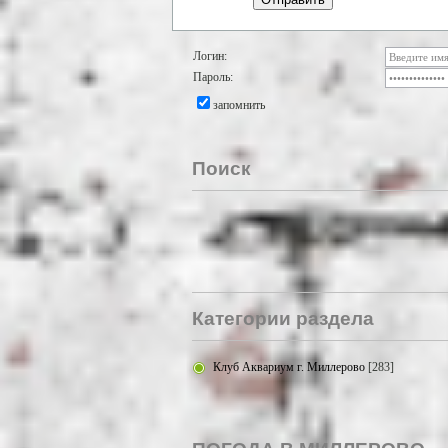
Логин:
Пароль:
запомнить
Поиск
Категории раздела
Клуб Аквариум г. Миллерово
[283]