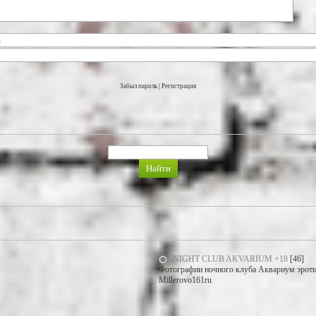
Забыл пароль
|
Регистрация
NIGHT CLUB AKVARIUM +18
[46]
Фотографии ночного клуба Аквариум эротич
Millerovo161ru