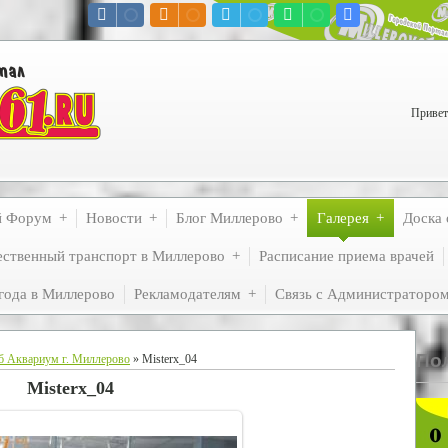
Привет
й Форум
Новости
Блог Миллерово
Галерея
Доска 
ственный транспорт в Миллерово
Расписание приема врачей
года в Миллерово
Рекламодателям
Связь с Администраторо
По
б Аквариум г. Миллерово
» Misterx_04
Misterx_04