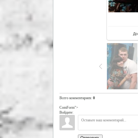
В р
До
Всего комментариев
:
0
ComForm">
Войдите:
Отправить