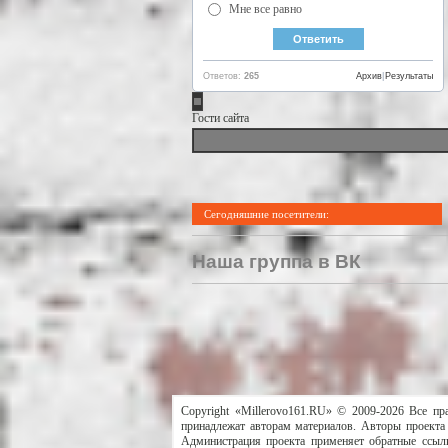
Мне все равно
Ответов:
265
Архив
|
Результаты
Гости сайта
Сегодняшние посетители:
Наша группа в ВК
Copyright «Millerovo161.RU» © 2009-2026 Все пр
принадлежат авторам материалов. Авторы проекта 
Администрация проекта применяет обратные ссылк