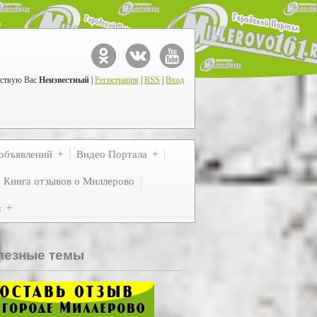
ствую Вас
Неизвестный
|
Регистрация
|
RSS
|
Вход
объявлений
Видео Портала
Книга отзывов о Миллерово
м
лезные темы