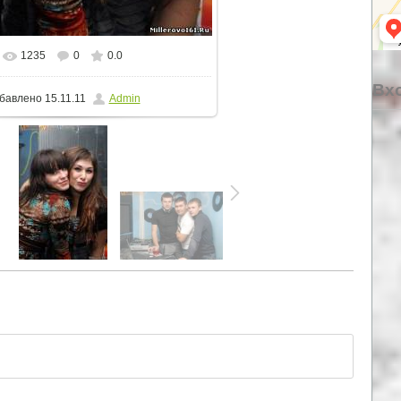
1235
0
0.0
еальном размере
512x768
/ 76.1Kb
Вхо
бавлено
15.11.11
Admin