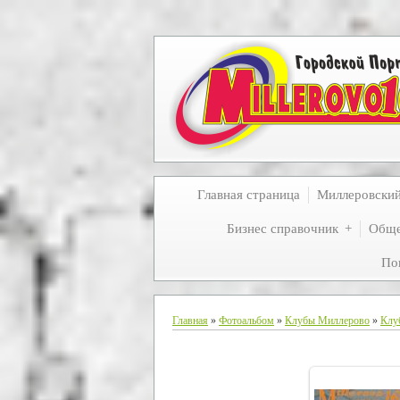
Главная страница
Миллеровски
Бизнес справочник
Обще
По
Главная
»
Фотоальбом
»
Клубы Миллерово
»
Клу