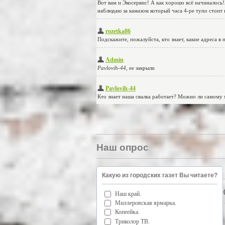
Наш опрос
Какую из городских газет Вы читаете?
Наш край.
Миллеровская ярмарка.
Копеейка.
Триколор ТВ.