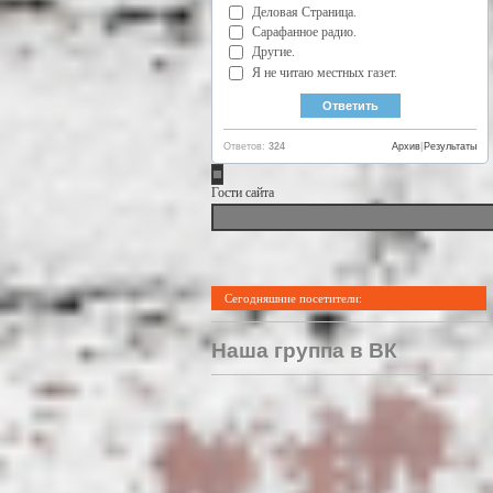
Деловая Страница.
Сарафанное радио.
Другие.
Я не читаю местных газет.
Ответов:
324
Архив
|
Результаты
Гости сайта
Сегодняшние посетители:
Наша группа в ВК