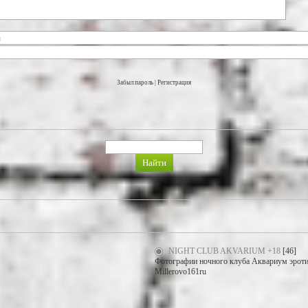
Забыл пароль
|
Регистрация
NIGHT CLUB AKVARIUM +18
[46]
Фотографии ночного клуба Аквариум эротич
Millerovo161ru