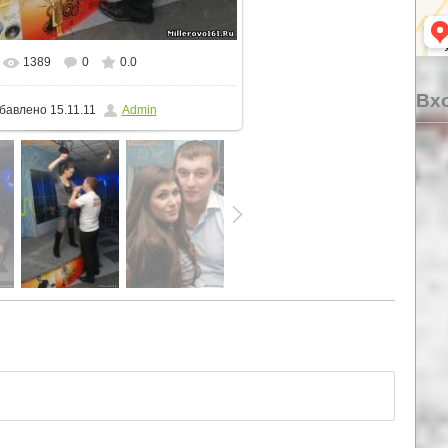
1389
0
0.0
еальном размере
512x768
/ 63.4Kb
Вхо
бавлено
15.11.11
Admin