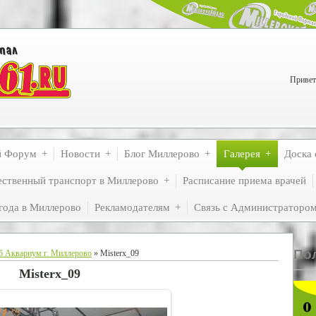
Привет
й Форум
Новости
Блог Миллерово
Галерея
Доска 
ственный транспорт в Миллерово
Расписание приема врачей
года в Миллерово
Рекламодателям
Связь с Администраторо
По
б Аквариум г. Миллерово
» Misterx_09
Misterx_09