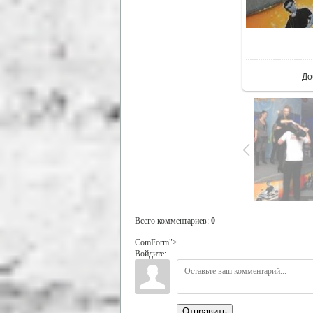
В р
До
Всего комментариев
:
0
ComForm">
Войдите:
Отправить