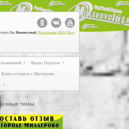
ствую Вас
Неизвестный
|
Регистрация
|
RSS
|
Вход
объявлений
Видео Портала
Книга отзывов о Миллерово
м
лезные темы