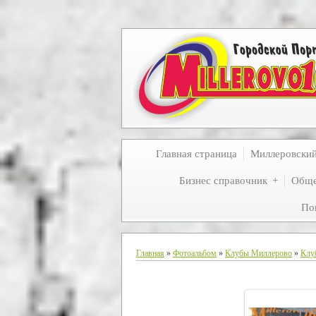
Главная страница
Миллеровски
Бизнес справочник
Обще
По
Главная
»
Фотоальбом
»
Клубы Миллерово
»
Клу