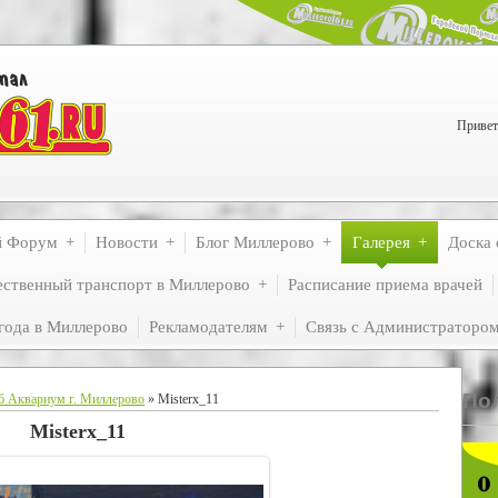
Привет
й Форум
Новости
Блог Миллерово
Галерея
Доска 
ственный транспорт в Миллерово
Расписание приема врачей
года в Миллерово
Рекламодателям
Связь с Администраторо
По
б Аквариум г. Миллерово
» Misterx_11
Misterx_11