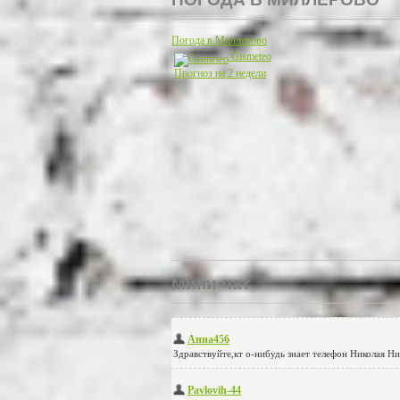
Погода в Миллерово
Gismeteo
Прогноз на 2 недели
Мини-чат