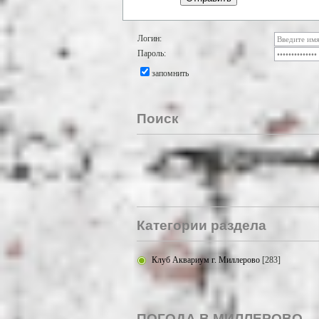
Логин:
Пароль:
запомнить
Поиск
Категории раздела
Клуб Аквариум г. Миллерово
[283]
ПОГОДА В МИЛЛЕРОВО