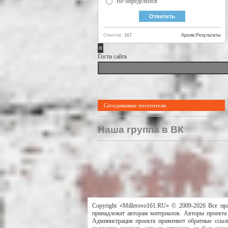
Не определился
Ответов:
167
Архив
|
Результаты
Гости сайта
Сегодняшние посетители:
Наша группа в ВК
Copyright «Millerovo161.RU» © 2009-2026 Все пр
принадлежат авторам материалов. Авторы проекта 
Администрация проекта применяет обратные ссылк