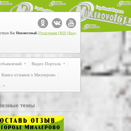
ствую Вас
Неизвестный
|
Регистрация
|
RSS
|
Вход
объявлений
Видео Портала
Книга отзывов о Миллерово
м
лезные темы