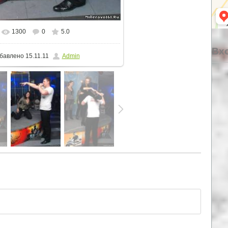
1300
0
5.0
еальном размере
512x768
/ 67.1Kb
Вхо
бавлено
15.11.11
Admin