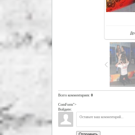
В р
До
Всего комментариев
:
0
ComForm">
Войдите:
Отправить