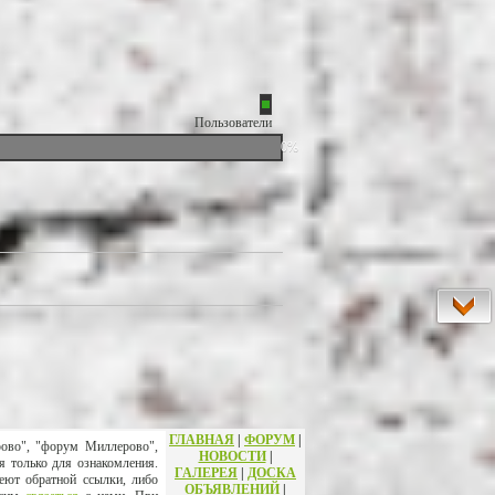
Пользователи
0%
ГЛАВНАЯ
|
ФОРУМ
|
рово", "форум Миллерово",
НОВОСТИ
|
я только для ознакомления.
ГАЛЕРЕЯ
|
ДОСКА
еют обратной ссылки, либо
ОБЪЯВЛЕНИЙ
|