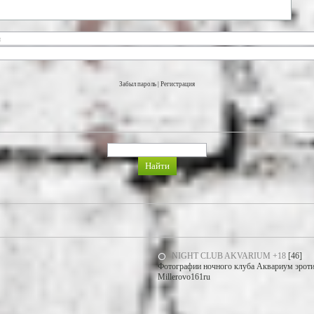
Забыл пароль
|
Регистрация
NIGHT CLUB AKVARIUM +18
[46]
Фотографии ночного клуба Аквариум эротич
Millerovo161ru