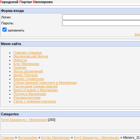
Г
ородской
П
ортал
М
иллерово
Форма входа
Логин:
Пароль:
запомнить
Заб
Меню сайта
Главная страница
Миллеровский Форум
Новости
Блог Миллерово
Галерея
Доска объявлений
Видео Портала
Бизнес справочник
Общественный транспорт в Миллерово
Расписание приема врачей
Книга отзывов о Миллерово
Погода в Миллерово
Рекламодателям
Связь с Администратором
Categories
Клуб Аквариум г. Миллерово
[283]
Главная
»
Фотоальбом
»
Клубы Миллерово
»
Клуб Аквариум г. Миллерово
» Misterx_11