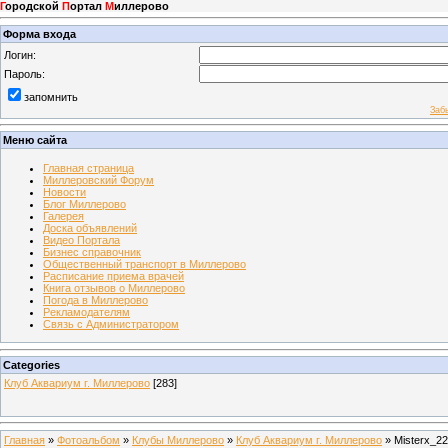
Г
ородской
П
ортал
М
иллерово
Форма входа
Логин:
Пароль:
запомнить
Заб
Меню сайта
Главная страница
Миллеровский Форум
Новости
Блог Миллерово
Галерея
Доска объявлений
Видео Портала
Бизнес справочник
Общественный транспорт в Миллерово
Расписание приема врачей
Книга отзывов о Миллерово
Погода в Миллерово
Рекламодателям
Связь с Администратором
Categories
Клуб Аквариум г. Миллерово
[283]
Главная
»
Фотоальбом
»
Клубы Миллерово
»
Клуб Аквариум г. Миллерово
» Misterx_22